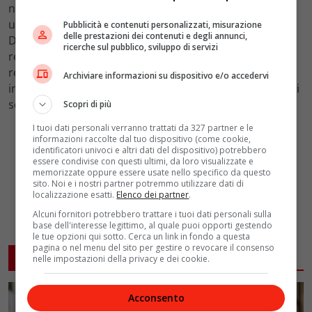
nonché neo mamma-bis della piccola Lilibeth Diana, è
un’assidua fan dello yoga, di cui tra l’altro la madre
Pubblicità e contenuti personalizzati, misurazione
delle prestazioni dei contenuti e degli annunci,
Dorian è insegnante. In particolare Meghan pratica
ricerche sul pubblico, sviluppo di servizi
regolarmente il metodo
vinyasa
, che integra con il
reformer
pilates
e la
palestra
. La pratica dello yoga è
Archiviare informazioni su dispositivo e/o accedervi
inoltre particolarmente indicata come supporto per chi
soffre di mal di schiena.
Scopri di più
I tuoi dati personali verranno trattati da 327 partner e le
informazioni raccolte dal tuo dispositivo (come cookie,
identificatori univoci e altri dati del dispositivo) potrebbero
essere condivise con questi ultimi, da loro visualizzate e
memorizzate oppure essere usate nello specifico da questo
sito. Noi e i nostri partner potremmo utilizzare dati di
localizzazione esatti.
Elenco dei partner
.
Alcuni fornitori potrebbero trattare i tuoi dati personali sulla
base dell'interesse legittimo, al quale puoi opporti gestendo
le tue opzioni qui sotto. Cerca un link in fondo a questa
pagina o nel menu del sito per gestire o revocare il consenso
ARTICOLI CORRELATI
nelle impostazioni della privacy e dei cookie.
Acconsento