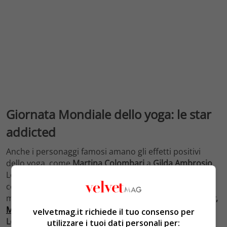
Giornata Mondiale dello yoga: le star
addicted
Anche i personaggi famosi amano gli effetti positivi
dello yoga, come
Martina Colombari
a
Gilda Ambrosio
.
Lo yoga è quindi una medicina per l’anima e per il
corpo: ne sono convinte anche numerose celebrità del
mondo dello spettacolo dal calibro di
Gwyneth Paltrow,
Meghan Markle
, Jennifer Aniston, Madonna, Adam
velvetmag.it richiede il tuo consenso per
Levine.
L’ex attrice e attuale moglie del principe Harry,
utilizzare i tuoi dati personali per: