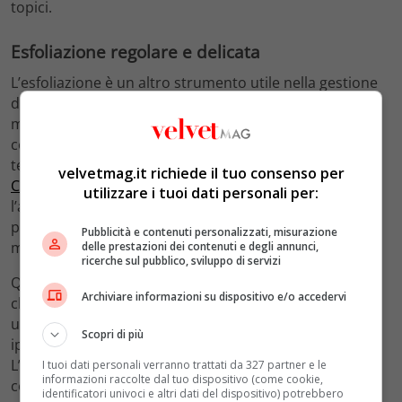
topici.
Esfoliazione regolare e delicata
L’esfoliazione è un altro strumento utile nella gestione
delle smagliature. Uno scrub delicato, applicato con
movimenti circolari sulle zone interessate, rimuove le
cellule morte, stimola il turnover cellulare e migliora la
texture della pelle. Secondo quanto riportato da
Marie
velvetmag.it richiede il tuo consenso per
Claire
, esfoliare la pelle con scrub delicati ne migliora
utilizzare i tuoi dati personali per:
l’aspetto, anche se per trattamenti più intensi come i
peeling chimici è sempre consigliabile consultare un
Pubblicità e contenuti personalizzati, misurazione
medico prima di procedere.
delle prestazioni dei contenuti e degli annunci,
ricerche sul pubblico, sviluppo di servizi
Questo avvertimento non è da sottovalutare. I peeling
Archiviare informazioni su dispositivo e/o accedervi
chimici agiscono su strati più profondi della pelle e, se
usati in modo improprio, possono causare irritazioni,
Scopri di più
iperpigmentazione o peggiorare la situazione.
L’automedicazione aggressiva, in questo caso, è
I tuoi dati personali verranno trattati da 327 partner e le
informazioni raccolte dal tuo dispositivo (come cookie,
controindicata. Meglio affidarsi a un dermatologo o a
identificatori univoci e altri dati del dispositivo) potrebbero