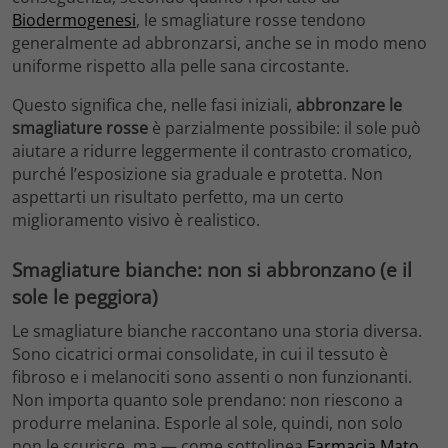
Biodermogenesi
, le smagliature rosse tendono
generalmente ad abbronzarsi, anche se in modo meno
uniforme rispetto alla pelle sana circostante.
Questo significa che, nelle fasi iniziali,
abbronzare le
smagliature rosse
è parzialmente possibile: il sole può
aiutare a ridurre leggermente il contrasto cromatico,
purché l’esposizione sia graduale e protetta. Non
aspettarti un risultato perfetto, ma un certo
miglioramento visivo è realistico.
Smagliature bianche: non si abbronzano (e il
sole le peggiora)
Le smagliature bianche raccontano una storia diversa.
Sono cicatrici ormai consolidate, in cui il tessuto è
fibroso e i melanociti sono assenti o non funzionanti.
Non importa quanto sole prendano: non riescono a
produrre melanina. Esporle al sole, quindi, non solo
non le scurisce, ma — come sottolinea
Farmacia Mato