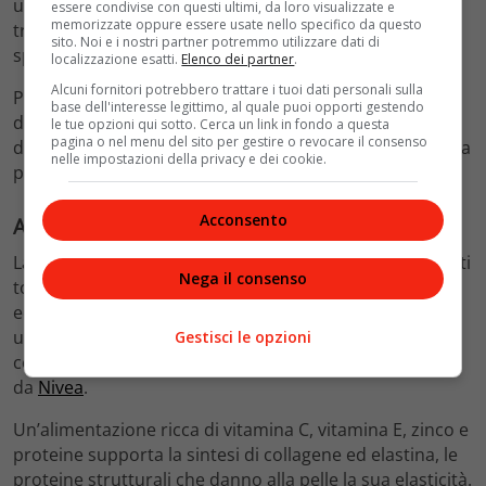
un medico estetico per valutare quale tipo di
essere condivise con questi ultimi, da loro visualizzate e
memorizzate oppure essere usate nello specifico da questo
trattamento sia appropriato per la propria situazione
sito. Noi e i nostri partner potremmo utilizzare dati di
specifica.
localizzazione esatti.
Elenco dei partner
.
Alcuni fornitori potrebbero trattare i tuoi dati personali sulla
Per l’esfoliazione domestica, invece, la regola è: più
base dell'interesse legittimo, al quale puoi opporti gestendo
delicato è meglio. Scrub con granuli fini, applicati una o
le tue opzioni qui sotto. Cerca un link in fondo a questa
pagina o nel menu del sito per gestire o revocare il consenso
due volte a settimana, sono sufficienti per mantenere la
nelle impostazioni della privacy e dei cookie.
pelle levigata senza irritarla.
Acconsento
Alimentazione, movimento e stile di vita
La cura delle smagliature non si esaurisce con i prodotti
Nega il consenso
topici. Stare idratati, seguire un’alimentazione
equilibrata, fare esercizio fisico in modo graduale e
usare prodotti idratanti sono tutti fattori che
Gestisci le opzioni
contribuiscono a ridurre le smagliature, come indicato
da
Nivea
.
Un’alimentazione ricca di vitamina C, vitamina E, zinco e
proteine supporta la sintesi di collagene ed elastina, le
proteine strutturali che danno alla pelle la sua elasticità.