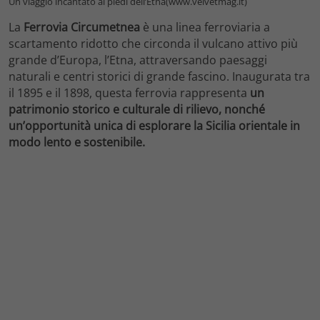
Un viaggio incantato ai piedi dell’Etna(www.velvetmag.it)
La
Ferrovia Circumetnea
è una linea ferroviaria a
scartamento ridotto che circonda il vulcano attivo più
grande d’Europa, l’Etna, attraversando paesaggi
naturali e centri storici di grande fascino. Inaugurata tra
il 1895 e il 1898, questa ferrovia rappresenta
un
patrimonio storico e culturale di rilievo, nonché
un’opportunità unica di esplorare la Sicilia orientale in
modo lento e sostenibile.