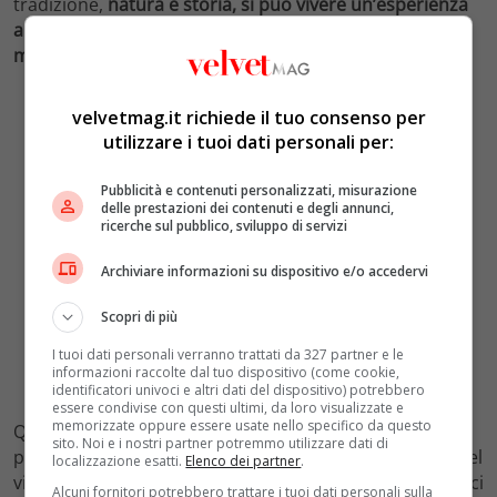
tradizione,
natura e storia, si può vivere un’esperienza
autentica, lontano dal caos e dalla rapidità dei mezzi
moderni.
velvetmag.it richiede il tuo consenso per
utilizzare i tuoi dati personali per:
Pubblicità e contenuti personalizzati, misurazione
delle prestazioni dei contenuti e degli annunci,
ricerche sul pubblico, sviluppo di servizi
Archiviare informazioni su dispositivo e/o accedervi
Scopri di più
I tuoi dati personali verranno trattati da 327 partner e le
informazioni raccolte dal tuo dispositivo (come cookie,
identificatori univoci e altri dati del dispositivo) potrebbero
essere condivise con questi ultimi, da loro visualizzate e
memorizzate oppure essere usate nello specifico da questo
Questa stagione autunnale offre quindi un’occasione
sito. Noi e i nostri partner potremmo utilizzare dati di
preziosa per italiani e stranieri di riscoprire il fascino del
localizzazione esatti.
Elenco dei partner
.
viaggio su rotaia, accompagnati da scenari naturali unici
Alcuni fornitori potrebbero trattare i tuoi dati personali sulla