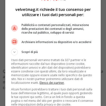
velvetmag.it richiede il tuo consenso per
utilizzare i tuoi dati personali per:
Pubblicità e contenuti personalizzati, misurazione
delle prestazioni dei contenuti e degli annunci,
ricerche sul pubblico, sviluppo di servizi
Archiviare informazioni su dispositivo e/o accedervi
Scopri di più
I tuoi dati personali verranno trattati da 327 partner e le
informazioni raccolte dal tuo dispositivo (come cookie,
identificatori univoci e altri dati del dispositivo) potrebbero
Questa nuova attenzione all’educazione linguistica unita
essere condivise con questi ultimi, da loro visualizzate e
memorizzate oppure essere usate nello specifico da questo
alla matematica potrebbe rappresentare la chiave per
sito. Noi e i nostri partner potremmo utilizzare dati di
migliorare i risultati e aiutare più studenti a superare
localizzazione esatti.
Elenco dei partner
.
con successo anche i test più impegnativi.
Alcuni fornitori potrebbero trattare i tuoi dati personali sulla
base dell'interesse legittimo, al quale puoi opporti gestendo
le tue opzioni qui sotto. Cerca un link in fondo a questa
pagina o nel menu del sito per gestire o revocare il consenso
nelle impostazioni della privacy e dei cookie.