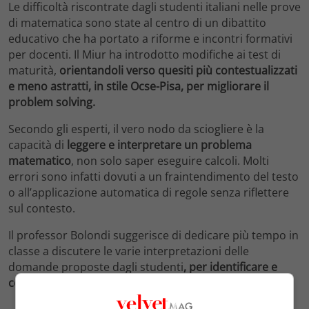
Le difficoltà riscontrate dagli studenti italiani nelle prove
di matematica sono state al centro di un dibattito
educativo che ha portato a riforme e incontri formativi
per docenti. Il Miur ha introdotto modifiche ai test di
maturità,
orientandoli verso quesiti più contestualizzati
e meno astratti, in stile Ocse-Pisa, per migliorare il
problem solving.
Secondo gli esperti, il vero nodo da sciogliere è la
capacità di
leggere e interpretare un problema
matematico
, non solo saper eseguire calcoli. Molti
errori sono infatti dovuti a un fraintendimento del testo
o all’applicazione automatica di regole senza riflettere
sul contesto.
Il professor Bolondi suggerisce di dedicare più tempo in
classe a discutere le varie interpretazioni delle
domande proposte dagli studenti
, per identificare e
correggere i meccanismi errati di ragionamento.