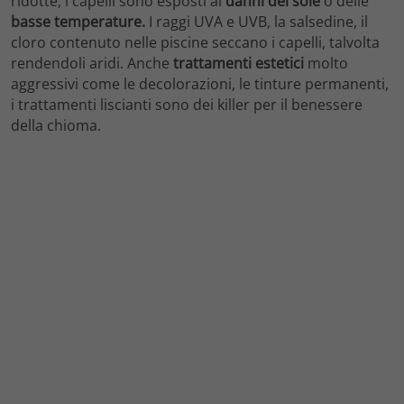
ridotte, i capelli sono esposti ai
danni del sole
o delle
basse temperature.
I raggi UVA e UVB, la salsedine, il
cloro contenuto nelle piscine seccano i capelli, talvolta
rendendoli aridi. Anche
trattamenti estetici
molto
aggressivi come le decolorazioni, le tinture permanenti,
i trattamenti liscianti sono dei killer per il benessere
della chioma.