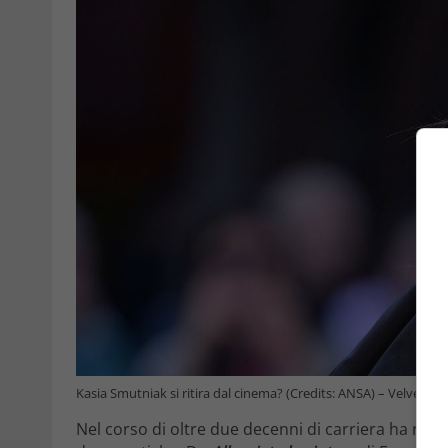
Kasia Smutniak si ritira dal cinema? (Credits: ANSA) – VelvetMa
Nel corso di oltre due decenni di carriera ha reg