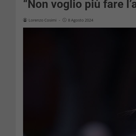
“Non voglio più fare l’
Lorenzo Cosimi
-
8 Agosto 2024