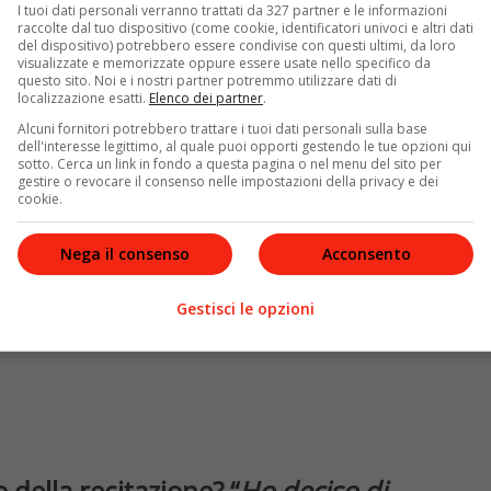
zpetek – che le ha fruttato la prima candidatura al
I tuoi dati personali verranno trattati da 327 partner e le informazioni
 Paolo Genovese e
Loro
di Paolo Sorrentino, oltre alla
raccolte dal tuo dispositivo (come cookie, identificatori univoci e altri dati
del dispositivo) potrebbero essere condivise con questi ultimi, da loro
Sky che l’ha vista come protagonista,
Domina
, Kasia
visualizzate e memorizzate oppure essere usate nello specifico da
 lei stessa ha ammesso, ora l’ormai ex attrice ha
questo sito. Noi e i nostri partner potremmo utilizzare dati di
localizzazione esatti.
Elenco dei partner
.
Alcuni fornitori potrebbero trattare i tuoi dati personali sulla base
dell'interesse legittimo, al quale puoi opporti gestendo le tue opzioni qui
sotto. Cerca un link in fondo a questa pagina o nel menu del sito per
gestire o revocare il consenso nelle impostazioni della privacy e dei
cookie.
Nega il consenso
Acconsento
Gestisci le opzioni
 della recitazione? “
Ho deciso di