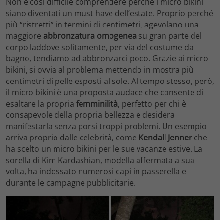
Non è così difficile comprendere perché i micro bikini
siano diventati un must have dell’estate. Proprio perché
più “ristretti” in termini di centimetri, agevolano una
maggiore
abbronzatura omogenea
su gran parte del
corpo laddove solitamente, per via del costume da
bagno, tendiamo ad abbronzarci poco. Grazie ai micro
bikini, si ovvia al problema mettendo in mostra più
centimetri di pelle esposti al sole. Al tempo stesso, però,
il micro bikini è una proposta audace che consente di
esaltare la propria
femminilità
, perfetto per chi è
consapevole della propria bellezza e desidera
manifestarla senza porsi troppi problemi. Un esempio
arriva proprio dalle celebrità, come
Kendall Jenner
che
ha scelto un micro bikini per le sue vacanze estive. La
sorella di Kim Kardashian, modella affermata a sua
volta, ha indossato numerosi capi in passerella e
durante le campagne pubblicitarie.