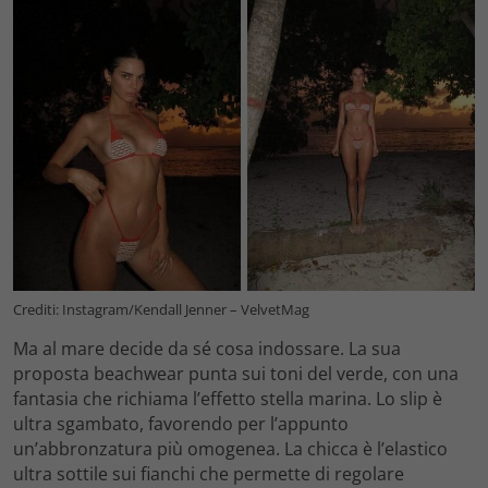
Crediti: Instagram/Kendall Jenner – VelvetMag
Ma al mare decide da sé cosa indossare. La sua
proposta beachwear punta sui toni del verde, con una
fantasia che richiama l’effetto stella marina. Lo slip è
ultra sgambato, favorendo per l’appunto
un’abbronzatura più omogenea. La chicca è l’elastico
ultra sottile sui fianchi che permette di regolare