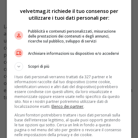
velvetmag.it richiede il tuo consenso per
utilizzare i tuoi dati personali per:
La modella non può fare a meno della moda e torna
Pubblicità e contenuti personalizzati, misurazione
ancora una volta al centro dell’attenzione sfoggiando
delle prestazioni dei contenuti e degli annunci,
un micro bikini ultra colorato, a trama floreale. Dai
ricerche sul pubblico, sviluppo di servizi
colori vitaminici, il suo
City Kini
– com’è stato
Archiviare informazioni su dispositivo e/o accedervi
prontamente ribattezzato dalla modella – ha
conquistato Instagram. Si tratta di un’ultimissima
Scopri di più
creazione del suo brand
Inamorata
, a cui ha abbinato
comode scarpe da ginnastica, calzettoni bianchi e
I tuoi dati personali verranno trattati da 327 partner e le
informazioni raccolte dal tuo dispositivo (come cookie,
occhiali da sole. E, sempre via Instagram, ad inizio
identificatori univoci e altri dati del dispositivo) potrebbero
estate ha sfoggiato un altro micro bikini combinato con
essere condivise con questi ultimi, da loro visualizzate e
memorizzate oppure essere usate nello specifico da questo
top floreale e bottom arancio fluo.
sito. Noi e i nostri partner potremmo utilizzare dati di
localizzazione esatti.
Elenco dei partner
.
Alcuni fornitori potrebbero trattare i tuoi dati personali sulla
base dell'interesse legittimo, al quale puoi opporti gestendo
le tue opzioni qui sotto. Cerca un link in fondo a questa
pagina o nel menu del sito per gestire o revocare il consenso
nelle impostazioni della privacy e dei cookie.