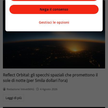
Nega il consenso
Gestisci le opzioni
Reflect Orbital: gli specchi spaziali che promettono il
sole di notte (per 5mila dollari l’ora)
Redazione VelvetMAG
4 Agosto 2026
Leggi di più