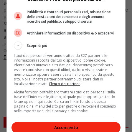
settembre 2024 rappresenta un’importante occasione
per tutti i
laureati in cerca di un’occupazione
nel settore
Pubblicità e contenuti personalizzati, misurazione
pubblico. Con un processo di selezione rigoroso e ben
delle prestazioni dei contenuti e degli annunci,
ricerche sul pubblico, sviluppo di servizi
strutturato, l’agenzia mira a reclutare personale
altamente qualificato e motivato, capace di contribuire
Archiviare informazioni su dispositivo e/o accedervi
al
miglioramento dei servizi di riscossione
in Italia. Per
ulteriori informazioni e per presentare la domanda, si
Scopri di più
consiglia di visitare il sito ufficiale dell’
Agenzia delle
I tuoi dati personali verranno trattati da 327 partner e le
Entrate Riscossione
.
informazioni raccolte dal tuo dispositivo (come cookie,
identificatori univoci e altri dati del dispositivo) potrebbero
essere condivise con questi ultimi, da loro visualizzate e
memorizzate oppure essere usate nello specifico da questo
sito. Noi e i nostri partner potremmo utilizzare dati di
localizzazione esatti.
Elenco dei partner
.
Alcuni fornitori potrebbero trattare i tuoi dati personali sulla
base dell'interesse legittimo, al quale puoi opporti gestendo
le tue opzioni qui sotto. Cerca un link in fondo a questa
pagina o nel menu del sito per gestire o revocare il consenso
nelle impostazioni della privacy e dei cookie.
ARTICOLI CORRELATI
Acconsento