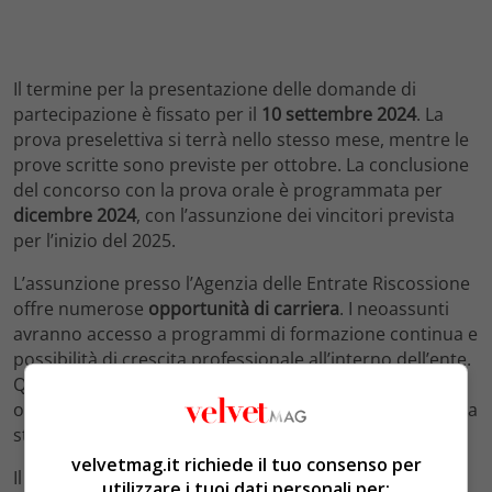
Il termine per la presentazione delle domande di
partecipazione è fissato per il
10 settembre 2024
. La
prova preselettiva si terrà nello stesso mese, mentre le
prove scritte sono previste per ottobre. La conclusione
del concorso con la prova orale è programmata per
dicembre 2024
, con l’assunzione dei vincitori prevista
per l’inizio del 2025.
L’assunzione presso l’Agenzia delle Entrate Riscossione
offre numerose
opportunità di carriera
. I neoassunti
avranno accesso a programmi di formazione continua e
possibilità di crescita professionale all’interno dell’ente.
Questo concorso rappresenta quindi un’importante
opportunità per tutti coloro che aspirano a una carriera
stabile e gratificante nel settore pubblico.
velvetmag.it richiede il tuo consenso per
Il concorso dell’Agenzia delle Entrate Riscossione di
utilizzare i tuoi dati personali per: