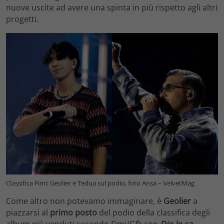
nuove uscite ad avere una spinta in più rispetto agli altri
progetti.
Classifica Fimi: Geolier e Tedua sul podio, foto Ansa – VelvetMag
Come altro non potevamo immaginare, è
Geolier
a
piazzarsi al
primo posto
del podio della classifica degli
album più venduti secondo Fimi/Gfk con
Dio lo sa
.