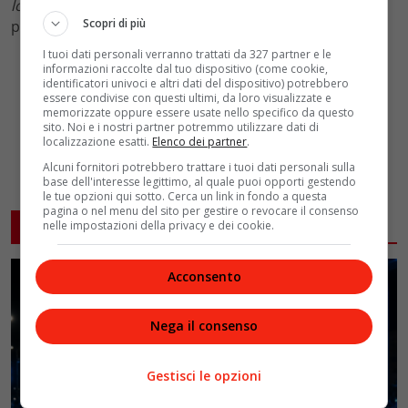
lo sa
, seguito però da Piero Pelù con
Deserti.
Chiude il
Scopri di più
podio ancora Ultimo con
Altrove
.
I tuoi dati personali verranno trattati da 327 partner e le
informazioni raccolte dal tuo dispositivo (come cookie,
identificatori univoci e altri dati del dispositivo) potrebbero
essere condivise con questi ultimi, da loro visualizzate e
memorizzate oppure essere usate nello specifico da questo
sito. Noi e i nostri partner potremmo utilizzare dati di
localizzazione esatti.
Elenco dei partner
.
Alcuni fornitori potrebbero trattare i tuoi dati personali sulla
base dell'interesse legittimo, al quale puoi opporti gestendo
le tue opzioni qui sotto. Cerca un link in fondo a questa
pagina o nel menu del sito per gestire o revocare il consenso
ARTICOLI CORRELATI
nelle impostazioni della privacy e dei cookie.
Acconsento
Nega il consenso
Gestisci le opzioni