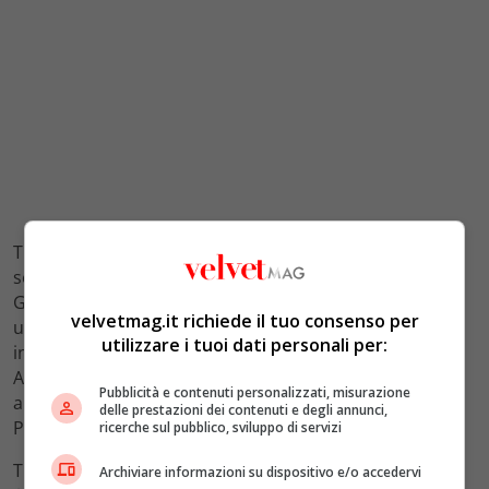
Tra i
singoli
a confermarsi il brano più ascoltato
secondo Fimi/Gfk è
Sesso e samba
a firma Tony Effe e
Gaia, che quest’estate hanno regalato al pubblico
velvetmag.it richiede il tuo consenso per
un’inedita collaborazione ricca di contaminazioni. Sale
utilizzare i tuoi dati personali per:
inaspettatamente dal sesto al secondo posto, invece,
Anna con
30°C
. Terzo posto e ultimo gradino del podio
Pubblicità e contenuti personalizzati, misurazione
ancora per la collaborazione tra Rose Villain e Guè
delle prestazioni dei contenuti e degli annunci,
Pequeno con
Come un tuono
.
ricerche sul pubblico, sviluppo di servizi
Tra i
vinili
a trionfare in vetta è sempre
Geolier
con
Dio
Archiviare informazioni su dispositivo e/o accedervi