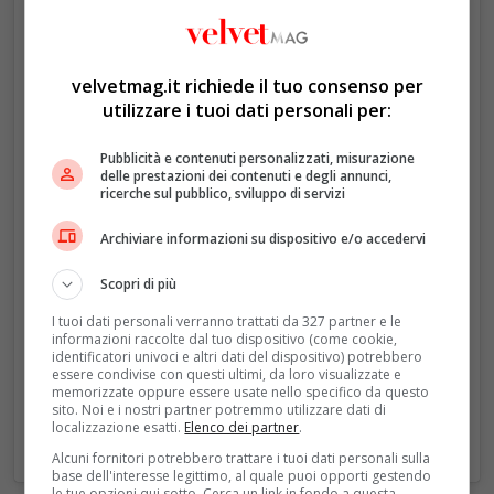
velvetmag.it richiede il tuo consenso per
Un post condiviso da HarryMeghan🌸ArchieLili🌸 (@harryandmeghanmontecitoroyals)
utilizzare i tuoi dati personali per:
Pubblicità e contenuti personalizzati, misurazione
delle prestazioni dei contenuti e degli annunci,
ricerche sul pubblico, sviluppo di servizi
Archiviare informazioni su dispositivo e/o accedervi
Scopri di più
I tuoi dati personali verranno trattati da 327 partner e le
informazioni raccolte dal tuo dispositivo (come cookie,
identificatori univoci e altri dati del dispositivo) potrebbero
essere condivise con questi ultimi, da loro visualizzate e
memorizzate oppure essere usate nello specifico da questo
sito. Noi e i nostri partner potremmo utilizzare dati di
localizzazione esatti.
Elenco dei partner
.
Alcuni fornitori potrebbero trattare i tuoi dati personali sulla
base dell'interesse legittimo, al quale puoi opporti gestendo
le tue opzioni qui sotto. Cerca un link in fondo a questa