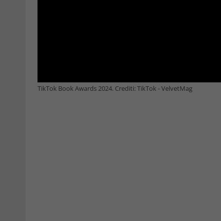
TikTok Book Awards 2024. Crediti: TikTok - VelvetMag