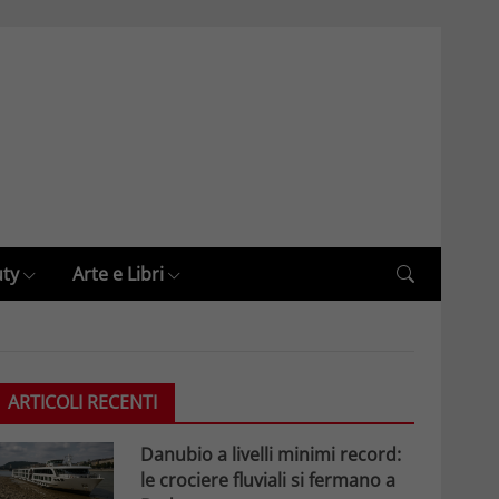
uty
Arte e Libri
ARTICOLI RECENTI
Danubio a livelli minimi record:
le crociere fluviali si fermano a