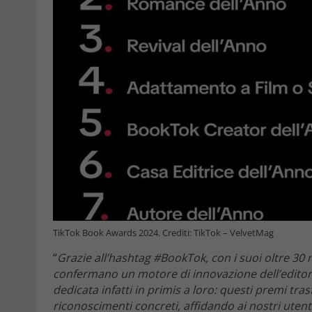
TikTok Book Awards 2024. Crediti: TikTok – VelvetMag
“
Grazie all’hashtag #BookTok, con i suoi oltre 30 m
confermano un motore di innovazione dell’editor
dedicata infatti in primis a loro: questi premi tr
riconoscimenti concreti, affidando ai nostri utenti