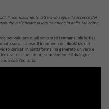
24. Il riconoscimento letterario segue il successo del
buito a rilanciare la lettura anche in Italia. Ma come
rds
per valutare quali sono stati i
romanzi più letti
(e
lamato social cinese. Il fenomeno del
BookTok
, del
so video caricati in piattaforma, ha generato un vero e
ettura tra i suoi utenti, stimolandone il dialogo e il
ando così l’editoria.