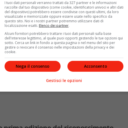
he rappresenterà tutte le anime del BookTok, come
I tuoi dati personali verranno trattati da 327 partner e le informazioni
a, esattamente? E com’è possibile partecipare? La
raccolte dal tuo dispositivo (come cookie, identificatori univoci e altri dati
del dispositivo) potrebbero essere condivise con questi ultimi, da loro
esta prima edizione. In più TikTok quest’anno tornerà
visualizzate e memorizzate oppure essere usate nello specifico da
 Entertainment Partner
, confermando di conseguenza il
questo sito. Noi e i nostri partner potremmo utilizzare dati di
localizzazione esatti.
Elenco dei partner
.
urale italiano.
Alcuni fornitori potrebbero trattare i tuoi dati personali sulla base
dell'interesse legittimo, al quale puoi opporti gestendo le tue opzioni qui
sotto. Cerca un link in fondo a questa pagina o nel menu del sito per
gestire o revocare il consenso nelle impostazioni della privacy e dei
cookie.
Nega il consenso
Acconsento
Gestisci le opzioni
la prima edizione del riconoscimento