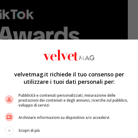
velvetmag.it richiede il tuo consenso per
utilizzare i tuoi dati personali per:
Pubblicità e contenuti personalizzati, misurazione delle
prestazioni dei contenuti e degli annunci, ricerche sul pubblico,
sviluppo di servizi
Archiviare informazioni su dispositivo e/o accedervi
polino di lancio: premiare la sua
community
Scopri di più
ndrà alle letture di maggiore successo. Si tratta di