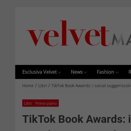
Esclusiva Velvet
News
Fashion
R
/
/
Home
Libri
TikTok Book Awards: i social suggerisco
Libri
Primo piano
TikTok Book Awards: i