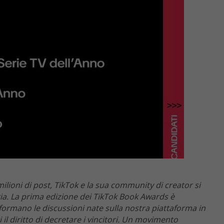
ilioni di post, TikTok e la sua community di creator si
ia. La prima edizione dei TikTok Book Awards è
asformano le discussioni nate sulla nostra piattaforma in
 il diritto di decretare i vincitori. Un movimento