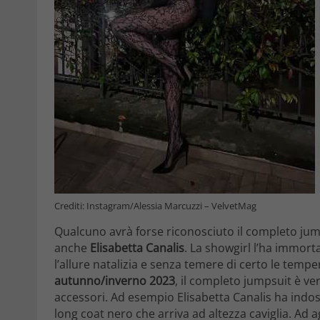
Crediti: Instagram/Alessia Marcuzzi – VelvetMag
Qualcuno avrà forse riconosciuto il completo jum
anche
Elisabetta Canalis
. La showgirl l’ha immort
l’allure natalizia e senza temere di certo le temper
autunno/inverno 2023
, il completo jumpsuit è ve
accessori. Ad esempio Elisabetta Canalis ha indoss
long coat nero che arriva ad altezza caviglia. Ad 