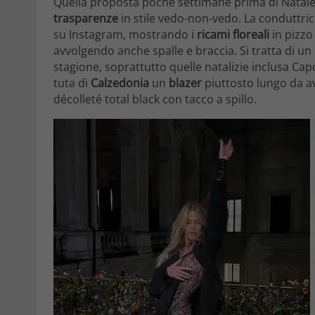
Quella proposta poche settimane prima di Natale 
trasparenze
in stile vedo-non-vedo. La conduttric
su Instagram, mostrando i
ricami floreali
in pizzo
avvolgendo anche spalle e braccia. Si tratta di u
stagione, soprattutto quelle natalizie inclusa C
tuta di
Calzedonia
un
blazer
piuttosto lungo da av
décolleté total black con tacco a spillo.