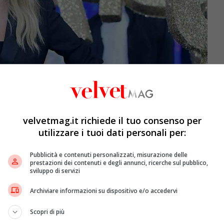
velvetmag.it richiede il tuo consenso per
utilizzare i tuoi dati personali per:
Pubblicità e contenuti personalizzati, misurazione delle
prestazioni dei contenuti e degli annunci, ricerche sul pubblico,
sviluppo di servizi
ella che sul red carpet e continuerà ad accompagnarci
passerella con le nuove collezioni). Quella proposta
Archiviare informazioni su dispositivo e/o accedervi
l black e che gioca con le trasparenze ravvivate da
Scopri di più
atta di una proposta
Calzedonia
che i più attenti