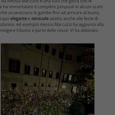
da Alessia Marcuzzi è una tuta che gioca con le
e ha immortalato il completo jumpsuit in alcuni scatti
 che accarezzano le gambe fino ad arrivare al busto,
n capo
elegante
e
sensuale
adatto anche alle feste di
apodanno. Ad esempio Alessia Marcuzzi ha aggiunto alla
volgere il busto e parte delle cosce. Vi ha abbinato