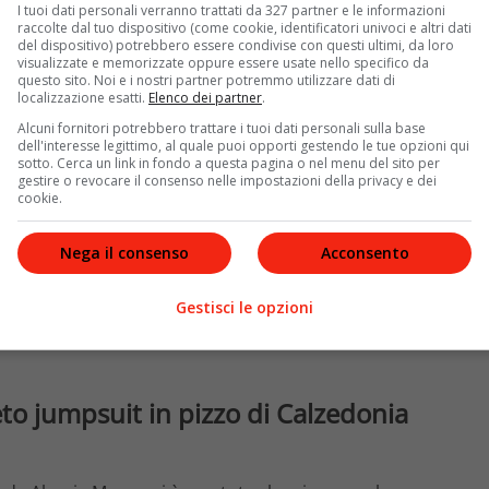
nche altre celebrità, prima ancora di Alessia Marcuzzi.
I tuoi dati personali verranno trattati da 327 partner e le informazioni
t have del guardaroba delle feste.
raccolte dal tuo dispositivo (come cookie, identificatori univoci e altri dati
del dispositivo) potrebbero essere condivise con questi ultimi, da loro
visualizzate e memorizzate oppure essere usate nello specifico da
questo sito. Noi e i nostri partner potremmo utilizzare dati di
localizzazione esatti.
Elenco dei partner
.
Alcuni fornitori potrebbero trattare i tuoi dati personali sulla base
dell'interesse legittimo, al quale puoi opporti gestendo le tue opzioni qui
sotto. Cerca un link in fondo a questa pagina o nel menu del sito per
gestire o revocare il consenso nelle impostazioni della privacy e dei
cookie.
Nega il consenso
Acconsento
Gestisci le opzioni
eto jumpsuit in pizzo di Calzedonia