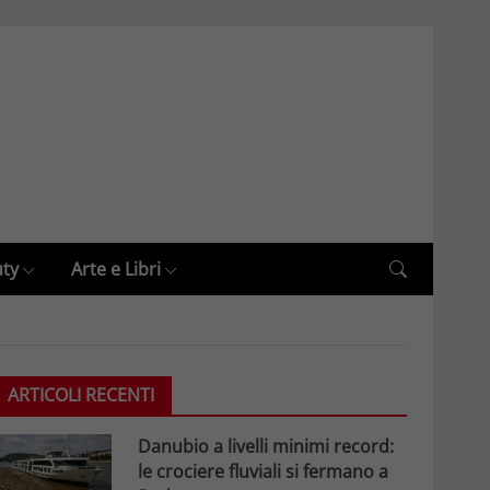
uty
Arte e Libri
ARTICOLI RECENTI
Danubio a livelli minimi record:
le crociere fluviali si fermano a