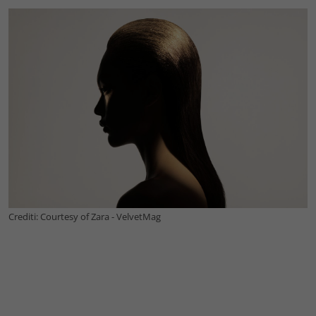
Crediti: Courtesy of Zara - VelvetMag