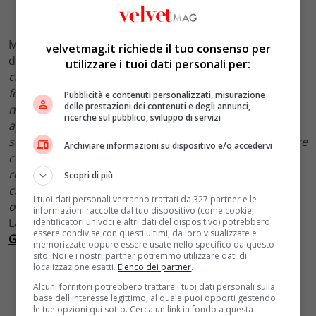
Ma questi prodotti appesantiscono il capello? No, a
velvetmag.it richiede il tuo consenso per
detta dell’esperto: “
Essendo un professionista dei
utilizzare i tuoi dati personali per:
capelli, lavoro con prodotti di altissima produzione e
forti, ma penso che il pubblico voglia un prodotto che
Pubblicità e contenuti personalizzati, misurazione
delle prestazioni dei contenuti e degli annunci,
non appesantisca i capelli e non li renda grassi o
ricerche sul pubblico, sviluppo di servizi
appiccicosi. Nella moda realizziamo molti look estremi,
soprattutto nella mia carriera. Ma quando inizi a parlare
Archiviare informazioni su dispositivo e/o accedervi
con donne vere, loro vogliono piccoli consigli su come
rendere i loro capelli belli o diversi senza tagliarli. I
Scopri di più
capelli sono una zona di sicurezza e questi prodotti
I tuoi dati personali verranno trattati da 327 partner e le
offrono un’opzione non impegnativa e facile da usare
“.
informazioni raccolte dal tuo dispositivo (come cookie,
La prima testimonial della micro-collezione è
Kaia
identificatori univoci e altri dati del dispositivo) potrebbero
essere condivise con questi ultimi, da loro visualizzate e
Gerber
. I glitter utilizzati sono biodegradabili.
memorizzate oppure essere usate nello specifico da questo
sito. Noi e i nostri partner potremmo utilizzare dati di
localizzazione esatti.
Elenco dei partner
.
Alcuni fornitori potrebbero trattare i tuoi dati personali sulla
base dell'interesse legittimo, al quale puoi opporti gestendo
le tue opzioni qui sotto. Cerca un link in fondo a questa