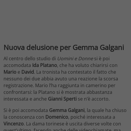
Nuova delusione per Gemma Galgani
Al centro dello studio di
Uomini e Donne
si è poi
accomodata
Ida Platano
, che ha voluto chiarirsi con
Mario
e
David
. La tronista ha contestato il fatto che
nessuno dei due abbia avuto una reazione la scorsa
registrazione. Mario l’ha raggiunta in camerino per
confrontarsi: la Platano si è mostrata abbastanza
interessata e anche
Gianni Sperti
se n’è accorto.
Si è poi accomodata
Gemma Galgani
, la quale ha chiuso
la conoscenza con
Domenico
, poiché interessata a
Vincenzo
. La dama torinese è uscita diverse volte con
quest’ultimo, facendo anche delle videochiamate, ma