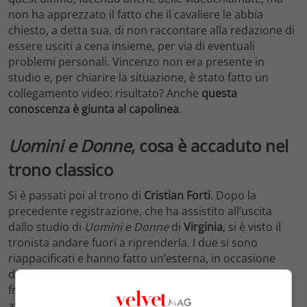
non ha apprezzato il fatto che il cavaliere le abbia
chiesto, a detta sua, di non raccontare alla redazione di
essere usciti a cena insieme, per via di eventuali
problemi personali. Vincenzo non era presente in
studio e, per chiarire la situazione, è stato fatto un
collegamento video: risultato? Anche
questa
conoscenza è giunta al capolinea
.
Uomini e Donne
, cosa è accaduto nel
trono classico
Si è passati poi al trono di
Cristian Forti
. Dopo la
precedente registrazione, che ha assistito all’uscita
dallo studio di
Uomini e Donne
di
Virginia
, si è visto il
tronista andare fuori a riprenderla. I due si sono
riappacificati e hanno fatto un’esterna, in occasione
della quale la corteggiatrice gli ha fatto trovare delle
frasi scritte sulle magliette, con cui confessava di
apprezzare il suo carattere, le sue fossette. La ragazza