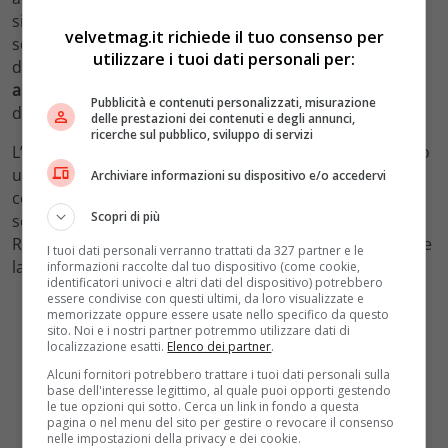
si è poi fatta trovare con addosso una maglietta con su
velvetmag.it richiede il tuo consenso per
scritto “
Ho bisogno di te
“, suscitando la commozione
utilizzare i tuoi dati personali per:
del tronista. Tra i due è scattato il bacio e
Valentina ha
abbandonato lo studio
. Cristian le è andato dietro e i
Pubblicità e contenuti personalizzati, misurazione
due non sono più rientrati.
delle prestazioni dei contenuti e degli annunci,
ricerche sul pubblico, sviluppo di servizi
L’attenzione si è spostata su Ida Platano, che ha vissuto
un’esterna con
Ernesto
. Per lei è poi arrivato un
Archiviare informazioni su dispositivo e/o accedervi
corteggiatore, tutto tatuato, di nome
Andrea
: Ida ha
Scopri di più
scelto di non farlo rimanere e lo ha salutato. Intanto,
Renata e Vincenzo hanno dichiarato di voler proseguire
I tuoi dati personali verranno trattati da 327 partner e le
la loro conoscenza.
informazioni raccolte dal tuo dispositivo (come cookie,
identificatori univoci e altri dati del dispositivo) potrebbero
essere condivise con questi ultimi, da loro visualizzate e
memorizzate oppure essere usate nello specifico da questo
sito. Noi e i nostri partner potremmo utilizzare dati di
localizzazione esatti.
Elenco dei partner
.
Alcuni fornitori potrebbero trattare i tuoi dati personali sulla
base dell'interesse legittimo, al quale puoi opporti gestendo
le tue opzioni qui sotto. Cerca un link in fondo a questa
pagina o nel menu del sito per gestire o revocare il consenso
nelle impostazioni della privacy e dei cookie.