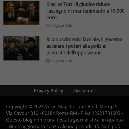
Blasi vs Totti: il giudice riduce
l’assegno di mantenimento a 10.900
euro
4 Agosto 2026
Riconoscimento facciale, il governo
accelera i poteri alla polizia:
proteste dell’opposizione
4 Agosto 2026
Privacy Policy
Disclaimer
Copyright © 2025 VelvetMag.it proprietà di Metup Srl -
Via Cavour 310 - 00184 Roma RM - P.Iva 12221781003 -
Questo blog non è una testata giornalistica, in quanto
viene aggiornato senza alcuna periodicità. Non può