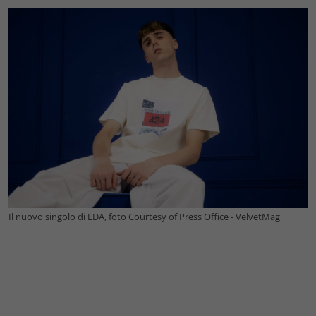
Il nuovo singolo di LDA, foto Courtesy of Press Office - VelvetMag