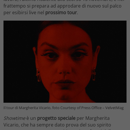
frattempo si prepara ad approdare di nuovo sul palco
per esibirsi live nel
prossimo tour
.
Il tour di Margherita Vicario, foto Courtesy of Press Office – VelvetMag
Showtime
è un
progetto speciale
per Margherita
Vicario, che ha sempre dato prova del suo spirito