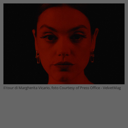
Il tour di Margherita Vicario, foto Courtesy of Press Office - VelvetMag