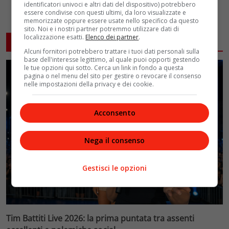
identificatori univoci e altri dati del dispositivo) potrebbero
essere condivise con questi ultimi, da loro visualizzate e
memorizzate oppure essere usate nello specifico da questo
sito. Noi e i nostri partner potremmo utilizzare dati di
localizzazione esatti.
Elenco dei partner
.
ARTICOLI CORRELATI
Alcuni fornitori potrebbero trattare i tuoi dati personali sulla
base dell'interesse legittimo, al quale puoi opporti gestendo
le tue opzioni qui sotto. Cerca un link in fondo a questa
pagina o nel menu del sito per gestire o revocare il consenso
nelle impostazioni della privacy e dei cookie.
Acconsento
Nega il consenso
Gestisci le opzioni
Tim Battiti Live 2026: la prima puntata tra assenti