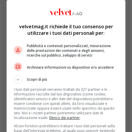
velvetmag.it richiede il tuo consenso per
utilizzare i tuoi dati personali per:
Un post condiviso da The Royal Family (@theroyalfamily)
Pubblicità e contenuti personalizzati, misurazione
delle prestazioni dei contenuti e degli annunci,
ricerche sul pubblico, sviluppo di servizi
Archiviare informazioni su dispositivo e/o accedervi
Scopri di più
I tuoi dati personali verranno trattati da 327 partner e le
informazioni raccolte dal tuo dispositivo (come cookie,
identificatori univoci e altri dati del dispositivo) potrebbero
essere condivise con questi ultimi, da loro visualizzate e
memorizzate oppure essere usate nello specifico da questo
sito. Noi e i nostri partner potremmo utilizzare dati di
localizzazione esatti.
Elenco dei partner
.
Alcuni fornitori potrebbero trattare i tuoi dati personali sulla
base dell'interesse legittimo, al quale puoi opporti gestendo