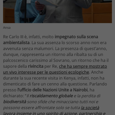
Ansa
Re Carlo III è, infatti, molto
impegnato sulla scena
ambientalista
. La sua assenza lo scorso anno non era
avvenuta senza malumori. La presenza di quest’anno,
dunque, rappresenta un ritorno alla ribalta su di un
palcoscenico carissimo al Sovrano, un ritorno che ha il
sapore della
rivincita
per Re,
che ha sempre mostrato
un vivo interesse per le questioni ecologiche
. Anche
durante la sua recente visita in Kenya, infatti, non ha
dimenticato di fare un cenno alla questione. Parlando
presso
l’ufficio delle Nazioni Unite a Nairobi
, ha
dichiarato: “
I
l
riscaldamento globale
e la perdita di
biodiversità
sono sfide che minacciano tutti noi e
possono essere affrontate solo se tutta
la società
lavora insieme in uno spirito di azione, partnership e