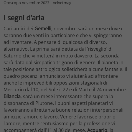
Oroscopo novembre 2023 – velvetmag
I segni d’aria
Cari amici dei
Gemelli
, novembre sarà un mese dove ci
saranno due venti in particolare e che vi spingeranno
ad inventare. A pensare di qualcosa di diverso,
alternativo. La prima sarà dettata dal ‘risveglio’ di
Saturno che vi metterà in moto davvero. La seconda
sarà data dal simpatico trigono di Venere. Il pianeta in
tale posizione astrologica solleticherà alcune fantasie. Il
quadro pocanzi annunciato vi aiuterà ad affrontare
anche le imprevedibili opposizioni stagionali di
Mercurio dal 10, del Sole il 22 e di Marte il 24 novembre.
Bilancia
, sarà un mese interessante che supera la
dissonanza di Plutone. I buoni aspetti planetari vi
favoriranno altrettante buone relazioni interpersonali,
amicizie, amore e lavoro. Venere favorisce proprio
l’amore, mentre l’entusiasmo per la professione vi
accompagnerà dall’11 al 30 del mese.
Acquario
, la