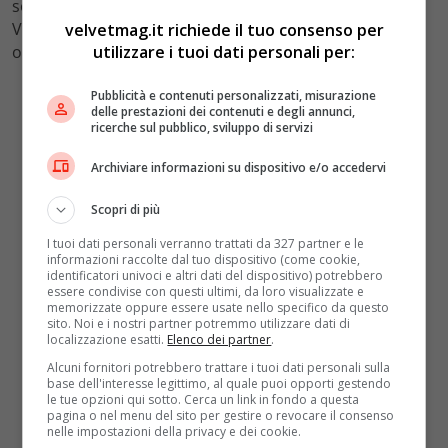
solo con brevi scosse emotive a causa degli influssi di
Venere e Marte. Riguardo alle finanze avrete delle
velvetmag.it richiede il tuo consenso per
utilizzare i tuoi dati personali per:
opportunità e risorse, ma evitate errori.
Pubblicità e contenuti personalizzati, misurazione
delle prestazioni dei contenuti e degli annunci,
ricerche sul pubblico, sviluppo di servizi
Archiviare informazioni su dispositivo e/o accedervi
Scopri di più
I tuoi dati personali verranno trattati da 327 partner e le
informazioni raccolte dal tuo dispositivo (come cookie,
identificatori univoci e altri dati del dispositivo) potrebbero
essere condivise con questi ultimi, da loro visualizzate e
memorizzate oppure essere usate nello specifico da questo
sito. Noi e i nostri partner potremmo utilizzare dati di
localizzazione esatti.
Elenco dei partner
.
Alcuni fornitori potrebbero trattare i tuoi dati personali sulla
base dell'interesse legittimo, al quale puoi opporti gestendo
le tue opzioni qui sotto. Cerca un link in fondo a questa
pagina o nel menu del sito per gestire o revocare il consenso
nelle impostazioni della privacy e dei cookie.