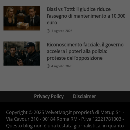
Blasi vs Totti: il giudice riduce
l’assegno di mantenimento a 10.900
euro
4 Agosto 2026
Riconoscimento facciale, il governo
accelera i poteri alla polizia:
proteste dell’opposizione
4 Agosto 2026
Privacy Policy
Disclaimer
Copyright © 2025 VelvetMag.it proprietà di Metup Srl -
Via Cavour 310 - 00184 Roma RM - P.Iva 12221781003 -
Questo blog non è una testata giornalistica, in quanto