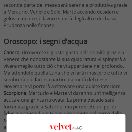
seconda parte del mese sarà serena e produttiva grazie
a Mercurio, Venere e Sole. Marte accende desideri e
gelosia mentre, il lavoro subirà degli alti e dei bassi.
Prudenza nelle finanze.
Oroscopo: i segni d’acqua
Cancro
, ritroverete il giusto gusto dell’intimità grazie a
Venere che nonostante la sua quadratura vi spingerà a
vivere meglio tutto ciò che vi appartiene nel profondo.
Ma attendete quella Luna che vi farà rinascere e tutto vi
sembrerà più facile a partire da metà del mese.
Novembre vi porterà a ritrovare una quiete interiore.
Scorpione
, Mercurio e Marte vi daranno un’intelligenza
acuta e una grinta ritrovata. La prima decade sarà
fortunata grazie a Saturno, ma perderete un po’ di
fiducia a causa di un Giove dissonante nel corso della
seconda decade. Sarete riferimento per il vostro
ambiente lavorativo.
Pesci
, il mese scorrerà tranquillo,