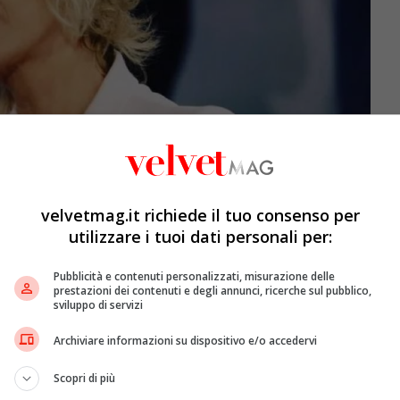
velvetmag.it richiede il tuo consenso per
utilizzare i tuoi dati personali per:
Pubblicità e contenuti personalizzati, misurazione delle
prestazioni dei contenuti e degli annunci, ricerche sul pubblico,
sviluppo di servizi
– VelvetMag
one, sono stati i portali
Amici News
e
Super Guida Tv
.
Archiviare informazioni su dispositivo e/o accedervi
ranno a sfidarsi sulle gare cover e coreografie dinanzi a
Scopri di più
Proseguono le gare e i compiti per gli allievi, chiamati a