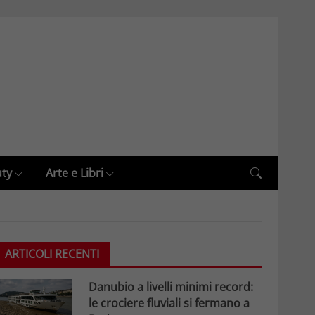
uty
Arte e Libri
ARTICOLI RECENTI
Danubio a livelli minimi record:
le crociere fluviali si fermano a