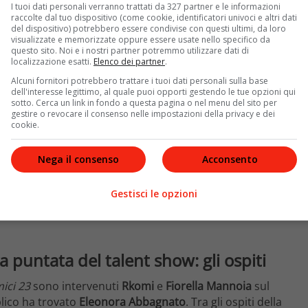
, il nuovo appuntamento vedrà
Mida
, allievo di Lorella
I tuoi dati personali verranno trattati da 327 partner e le informazioni
in onda domenica 29 ottobre.
raccolte dal tuo dispositivo (come cookie, identificatori univoci e altri dati
del dispositivo) potrebbero essere condivise con questi ultimi, da loro
visualizzate e memorizzate oppure essere usate nello specifico da
questo sito. Noi e i nostri partner potremmo utilizzare dati di
localizzazione esatti.
Elenco dei partner
.
Alcuni fornitori potrebbero trattare i tuoi dati personali sulla base
dell'interesse legittimo, al quale puoi opporti gestendo le tue opzioni qui
sotto. Cerca un link in fondo a questa pagina o nel menu del sito per
gestire o revocare il consenso nelle impostazioni della privacy e dei
cookie.
Nega il consenso
Acconsento
Gestisci le opzioni
a puntata del talent show: gli ospiti
ici 23
sono intervenuti
Rkomi
e
Fiorella Mannoia
sul
blico ha trovato
Eleonora Abbagnato
. Tra gli ospiti della