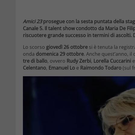
Amici 23
prosegue con la sesta puntata della stag
Canale 5. Il talent show condotto da Maria De Fili
riscuotere grande successo in termini di ascolti. 
Lo scorso
g
iovedì 26 ottobre
si è tenuta la regist
onda
domenica 29 ottobre
. Anche quest’anno, i
tre di ballo
, ovvero
Rudy Zerbi
,
Lorella Cuccarini
e
Celentano
,
Emanuel Lo
e
Raimondo Todaro
(sul f