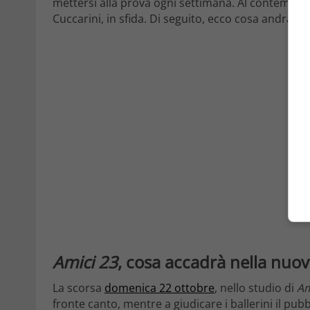
mettersi alla prova ogni settimana. Al contempo
Cuccarini, in sfida. Di seguito, ecco cosa andrà 
Amici 23
, cosa accadrà nella nuov
La scorsa
domenica 22 ottobre
, nello studio di
Am
fronte canto, mentre a giudicare i ballerini il pub