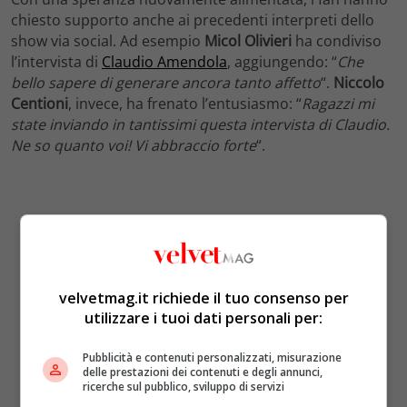
chiesto supporto anche ai precedenti interpreti dello
show via social. Ad esempio
Micol Olivieri
ha condiviso
l’intervista di
Claudio Amendola
, aggiungendo: “
Che
bello sapere di generare ancora tanto affetto
“.
Niccolo
Centioni
, invece, ha frenato l’entusiasmo: “
Ragazzi mi
state inviando in tantissimi questa intervista di Claudio.
Ne so quanto voi! Vi abbraccio forte
“.
velvetmag.it richiede il tuo consenso per
utilizzare i tuoi dati personali per:
Pubblicità e contenuti personalizzati, misurazione
delle prestazioni dei contenuti e degli annunci,
ricerche sul pubblico, sviluppo di servizi