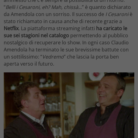
ammesso che c’è sempre la possibilità di un ritorno.
“
Belli i Cesaroni, eh? Mah, chissà.
..” è quanto dichiarato
da Amendola con un sorriso. Il successo de
I Cesaroni
è
stato richiamato in causa anche di recente grazie a
Netflix
. La piattaforma streaming infatti
ha caricato le
sue sei stagioni nel catalogo
permettendo al pubblico
nostalgico di recuperare lo show. In ogni caso Claudio
Amendola ha terminato le sue brevissime battute con
un sottilissimo: “
Vedremo
” che lascia la porta ben
aperta verso il futuro.