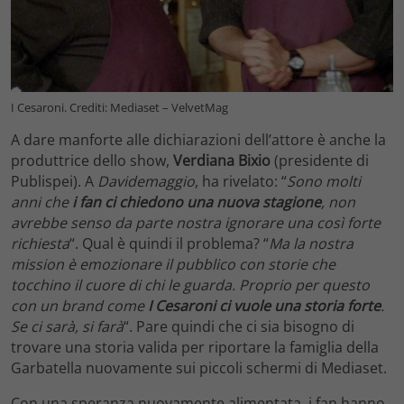
I Cesaroni. Crediti: Mediaset – VelvetMag
A dare manforte alle dichiarazioni dell’attore è anche la
produttrice dello show,
Verdiana Bixio
(presidente di
Publispei). A
Davidemaggio
, ha rivelato: “
Sono molti
anni che
i fan ci chiedono una nuova stagione
, non
avrebbe senso da parte nostra ignorare una così forte
richiesta
“. Qual è quindi il problema? “
Ma la nostra
mission è emozionare il pubblico con storie che
tocchino il cuore di chi le guarda. Proprio per questo
con un brand come
I Cesaroni ci vuole una storia forte
.
Se ci sarà, si farà
“. Pare quindi che ci sia bisogno di
trovare una storia valida per riportare la famiglia della
Garbatella nuovamente sui piccoli schermi di Mediaset.
Con una speranza nuovamente alimentata, i fan hanno