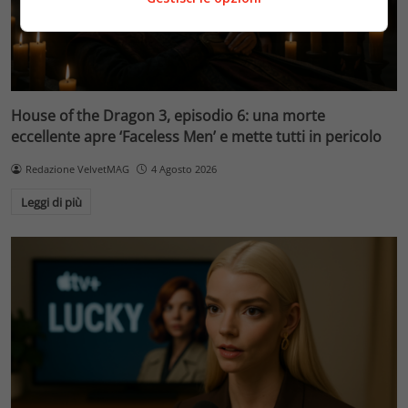
House of the Dragon 3, episodio 6: una morte
eccellente apre ‘Faceless Men’ e mette tutti in pericolo
Redazione VelvetMAG
4 Agosto 2026
Leggi di più