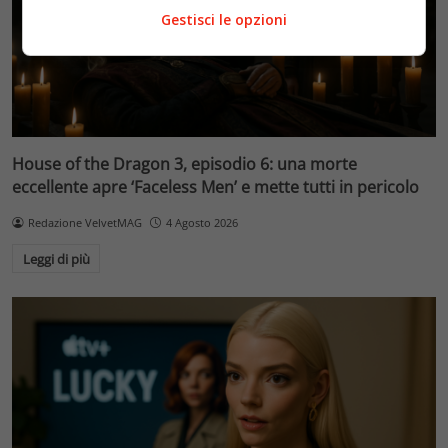
Gestisci le opzioni
House of the Dragon 3, episodio 6: una morte
eccellente apre ‘Faceless Men’ e mette tutti in pericolo
Redazione VelvetMAG
4 Agosto 2026
Leggi di più