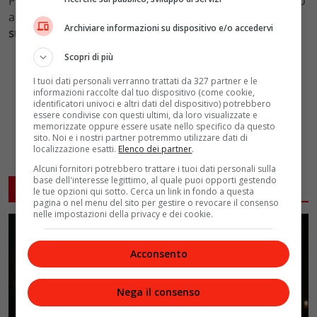
Per scoprire come andrà, non resta che seguire l’ottavo
appuntamento, in onda come sempre
in prima serata
Archiviare informazioni su dispositivo e/o accedervi
su Canale 5
.
Scopri di più
I tuoi dati personali verranno trattati da 327 partner e le
informazioni raccolte dal tuo dispositivo (come cookie,
identificatori univoci e altri dati del dispositivo) potrebbero
essere condivise con questi ultimi, da loro visualizzate e
memorizzate oppure essere usate nello specifico da questo
sito. Noi e i nostri partner potremmo utilizzare dati di
localizzazione esatti.
Elenco dei partner
.
Alcuni fornitori potrebbero trattare i tuoi dati personali sulla
base dell'interesse legittimo, al quale puoi opporti gestendo
ARTICOLI CORRELATI
le tue opzioni qui sotto. Cerca un link in fondo a questa
pagina o nel menu del sito per gestire o revocare il consenso
nelle impostazioni della privacy e dei cookie.
Acconsento
Nega il consenso