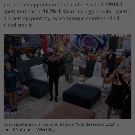
precedente appuntamento ha interessato
2.189.000
spettatori pari al
16.7
%
di share, in leggero calo rispetto
alla settima puntata, ma comunque mantenendo il
trend stabile.
Cosa aspettarsi dalla nuova puntata del “Grande Fratello 2023”, di
lunedì 9 ottobre – VelvetMag