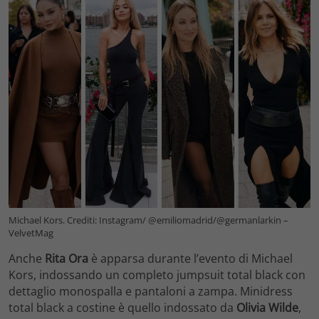
Michael Kors. Crediti: Instagram/ @emiliomadrid/@germanlarkin –
VelvetMag
Anche
Rita Ora
è apparsa durante l’evento di Michael
Kors, indossando un completo jumpsuit total black con
dettaglio monospalla e pantaloni a zampa. Minidress
total black a costine è quello indossato da
Olivia Wilde
,