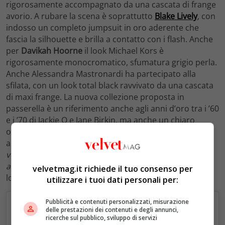
rigorosamente accompagnato da una cascata di frange
avorio. A rubare la scena è soprattutto
Blake Lively
, con
indosso un completo jumpsuit in oro aderente che
fascia la silhouette e brilla a contatto con i flash. Anche
per
Davikah Hoorne
il look Michael Kors è
rigorosamente monocromatico, sfumatura grigio perla.
Anche Alessandra Mastronardi ha partecipato alla
sfilata, con un look total black ravvivato da una cascata
di maxi frange. La nuova collezione proposta in
passerella è un riferimento anche agli anni d’oro tra i ’60
e i ’70 di Jackie O e Jane Birkin, ma anche un chiaro
omaggio alla mamma dello stilista – Joan Kors – venuta
a mancare lo scorso mese. “
Avevamo programmato di
volare a Los Angeles il giorno successivo per vederla e
andare direttamente al Polo Lounge
“, ha rivelato infatti
velvetmag.it richiede il tuo consenso per
lo stilista, come riporta
WWD
.
utilizzare i tuoi dati personali per:
Pubblicità e contenuti personalizzati, misurazione
delle prestazioni dei contenuti e degli annunci,
ricerche sul pubblico, sviluppo di servizi