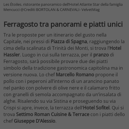
Les Étoiles. ristorante panoramico dell’Hotel Atlante Star della famiglia
Mencucci @Crediti BORTOLAN & CARNEVALI- VelvetMag
Ferragosto tra panorami e piatti unici
Tra le proposte per un itinerario del gusto nella
Capitale, nei pressi di
Piazza di Spagna
, raggiungendo la
cima della scalinata di Trinità dei Monti, si trova l’
Hotel
Hassler
. Luogo in cui sulla terrazza, per il
pranzo
di
Ferragosto, sarà possibile provare due dei piatti
simbolo della tradizione gastronomica capitolina ma in
versione nuova. Lo chef
Marcello Romano
propone il
pollo con i peperoni all’interno di un arancino panato
nel panko con polvere di olive nere e il calamaro fritto
con granelli di semola accompagnato da un’insalata di
alghe. Risalendo su via Sistina e proseguendo su via
Crispi si apre, invece, la terrazza dell’
Hotel Sofitel
. Qui si
trova
Settimo Roman Cuisine & Terrace
con i piatti dello
chef
Giuseppe D’Alessio
.