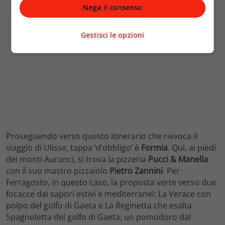
Nega il consenso
Gestisci le opzioni
Proseguendo verso questo itinerario che rievoca il
viaggio di Ulisse, tappa ‘d’obbligo’ è
Formia
. Qui, ai piedi
dei monti Aurunci, si trova la pizzeria
Pucci & Manella
con il suo mastro pizzaiolo
Pietro Zannini
. Per
Ferragosto, in questo caso, la proposta verte verso due
focacce dai sapori estivi e mediterranei: La Verace con
polpo del golfo di Gaeta e La Reginetta che esalta
Spagnoletta del golfo di Gaeta, un pomodoro dal