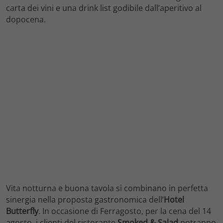
carta dei vini e una drink list godibile dall’aperitivo al
dopocena.
Vita notturna e buona tavola si combinano in perfetta
sinergia nella proposta gastronomica dell’
Hotel
Butterfly
. In occasione di Ferragosto, per la cena del 14
agosto, i clienti del ristorante
Smoked & Salad
potranno