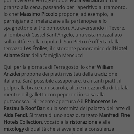
potrà vivere il Ferragosto del
Flora Restaurant
. Dal
pranzo alla cena, passando per l’aperitivo al tramonto,
lo chef
Massimo Piccolo
propone, ad esempio, la
parmigiana di melanzane alla partenopea e lo
spaghettone ai tre pomodori. Attraversando il Tevere,
all’ombra di Castel Sant’Angelo, una vista mozzafiato
sulla città e sulla cupola di San Pietro è offerta dalla
terrazza
Les Étoiles
, il ristorante panoramico dell’
Hotel
Atlante Star
della famiglia Mencucci.
Qui, per la giornata di Ferragosto, lo chef
William
Anzidei
propone dei piatti rivisitati della tradizione
italiana. Sarà possibile assaporare, tra i tanti piatti, il
polpo alla brace con scarola, alici e mozzarella di bufala
mentre o il galletto con peperoni in salsa alla
puttanesca. Di recente apertura è il
Rhinoceros Le
Restau & Roof Bar
, sulla sommità del palazzo dell’arte di
Alda Fendi
. Si tratta di uno spazio, targato
Manfredi Fine
Hotels Collection
, vocato alla
ristorazione
e alla
mixology
di qualità che si avvale della consulenza