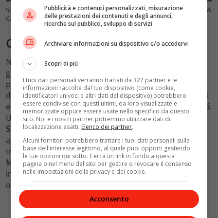
Pubblicità e contenuti personalizzati, misurazione
Spesa di Ferragosto da Aventina Carne&Bottega @Crediti BORTOLAN &
delle prestazioni dei contenuti e degli annunci,
CARNEVALI – VelvetMag
ricerche sul pubblico, sviluppo di servizi
Gusti delle gite fuori porta
Archiviare informazioni su dispositivo e/o accedervi
Non possono mancare, in occasione del Ferragosto, le
Scopri di più
gite fuori porta. Anche in questo caso non mancano
I tuoi dati personali verranno trattati da 327 partner e le
proposte culinarie esclusive. Nell’iconico promontorio
informazioni raccolte dal tuo dispositivo (come cookie,
del
Circeo
, tra scogliere bellissime e paesaggi montuosi
identificatori univoci e altri dati del dispositivo) potrebbero
essere condivise con questi ultimi, da loro visualizzate e
e naturali altrettanto suggestivi, si trova
Seguire le Botti
.
memorizzate oppure essere usate nello specifico da questo
Un agriturismo con ristorante gourmand di
Cantina
sito. Noi e i nostri partner potremmo utilizzare dati di
localizzazione esatti.
Elenco dei partner
.
Sant’Andrea
. Qui un menù pensato per 14, 15 e 16
agosto che sublima i più caratteristici sapori della
Alcuni fornitori potrebbero trattare i tuoi dati personali sulla
base dell'interesse legittimo, al quale puoi opporti gestendo
tradizione con il tocco elegante dello chef
Pasquale
le tue opzioni qui sotto. Cerca un link in fondo a questa
Minciguerra
. Un menù degustazione dove tra i piatti è
pagina o nel menu del sito per gestire o revocare il consenso
nelle impostazioni della privacy e dei cookie.
impossibile non menzionare I’aspretto di pomodoro e
olive di Gaeta, esaltazione delle ricchezze territoriali.
Acconsento