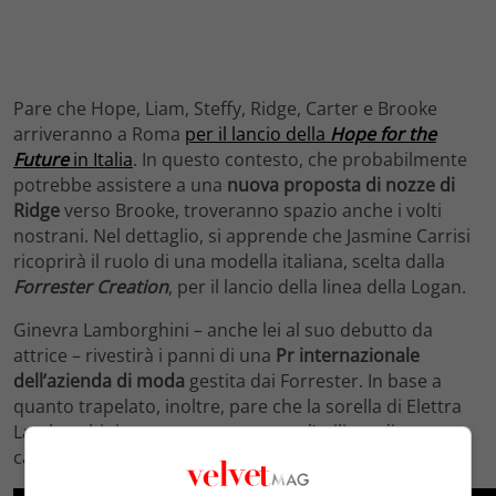
Pare che Hope, Liam, Steffy, Ridge, Carter e Brooke
arriveranno a Roma
per il lancio della
Hope for the
Future
in Italia
. In questo contesto, che probabilmente
potrebbe assistere a una
nuova proposta di nozze di
Ridge
verso Brooke, troveranno spazio anche i volti
nostrani. Nel dettaglio, si apprende che Jasmine Carrisi
ricoprirà il ruolo di una modella italiana, scelta dalla
Forrester Creation
, per il lancio della linea della Logan.
Ginevra Lamborghini – anche lei al suo debutto da
attrice – rivestirà i panni di una
Pr internazionale
dell’azienda di moda
gestita dai Forrester. In base a
quanto trapelato, inoltre, pare che la sorella di Elettra
Lamborghini possa aver permesso l’utilizzo di una sua
canzone per la scena di una sfilata.