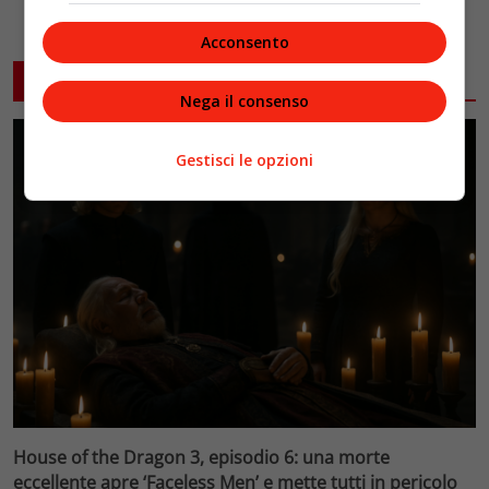
Acconsento
ARTICOLI CORRELATI
Nega il consenso
Gestisci le opzioni
House of the Dragon 3, episodio 6: una morte
eccellente apre ‘Faceless Men’ e mette tutti in pericolo