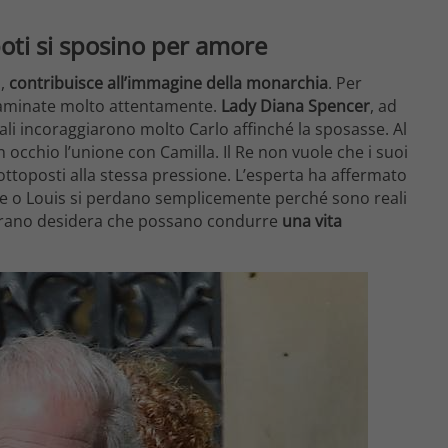
ipoti si sposino per amore
o,
contribuisce all’immagine della monarchia
. Per
saminate molto attentamente.
Lady Diana Spencer
, ad
eali incoraggiarono molto Carlo affinché la sposasse. Al
occhio l’unione con Camilla. Il Re non vuole che i suoi
sottoposti alla stessa pressione. L’esperta ha affermato
te o Louis si perdano semplicemente perché sono reali
l Sovrano desidera che possano condurre
una vita