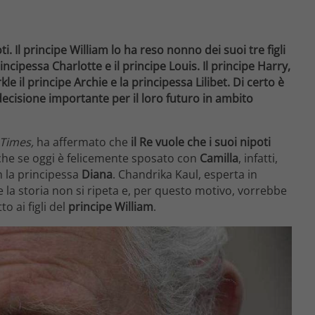
. Il principe William lo ha reso nonno dei suoi tre figli
ncipessa Charlotte e il principe Louis. Il principe Harry,
il principe Archie e la principessa Lilibet. Di certo è
cisione importante per il loro futuro in ambito
 Times,
ha affermato che
il Re vuole che i suoi nipoti
che se oggi è felicemente sposato con
Camilla
, infatti,
n la principessa
Diana
. Chandrika Kaul, esperta in
 la storia non si ripeta e, per questo motivo, vorrebbe
to ai figli del
principe William
.