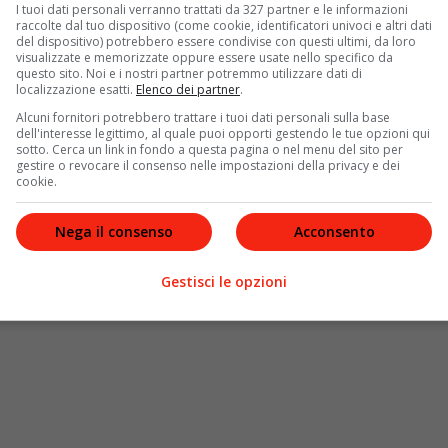
zioni sui matrimoni reali
, che devono essere
sempre
I tuoi dati personali verranno trattati da 327 partner e le informazioni
ovuto rifiutare alcune unioni all’interno della sua
raccolte dal tuo dispositivo (come cookie, identificatori univoci e altri dati
del dispositivo) potrebbero essere condivise con questi ultimi, da loro
ale Re incontrò e si innamorò di Camilla Shand negli Anni
visualizzate e memorizzate oppure essere usate nello specifico da
pettivamente la principessa Diana e Andrew Parker
questo sito. Noi e i nostri partner potremmo utilizzare dati di
localizzazione esatti.
Elenco dei partner
.
nerato nulla di buono e i due continuarono ad avere
Carlo III
, dunque,
sarebbe determinato ad evitare per i
Alcuni fornitori potrebbero trattare i tuoi dati personali sulla base
dell'interesse legittimo, al quale puoi opporti gestendo le tue opzioni qui
sotto. Cerca un link in fondo a questa pagina o nel menu del sito per
gestire o revocare il consenso nelle impostazioni della privacy e dei
cookie.
Nega il consenso
Acconsento
Gestisci le opzioni