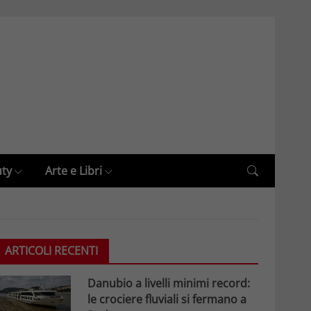
uty
Arte e Libri
ARTICOLI RECENTI
Danubio a livelli minimi record:
le crociere fluviali si fermano a