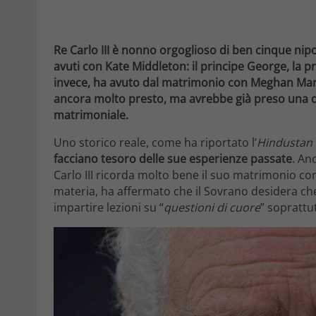
Re Carlo III è nonno orgoglioso di ben cinque nipoti
avuti con Kate Middleton: il principe George, la pri
invece, ha avuto dal matrimonio con Meghan Markle 
ancora molto presto, ma avrebbe già preso una de
matrimoniale.
Uno storico reale, come ha riportato l’
Hindustan
facciano tesoro delle sue esperienze passate
. An
Carlo III ricorda molto bene il suo matrimonio co
materia, ha affermato che il Sovrano desidera che
impartire lezioni su “
questioni di cuore
” soprattut