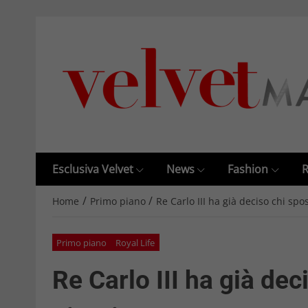
Esclusiva Velvet
News
Fashion
R
/
/
Home
Primo piano
Re Carlo III ha già deciso chi spo
Primo piano
Royal Life
Re Carlo III ha già dec