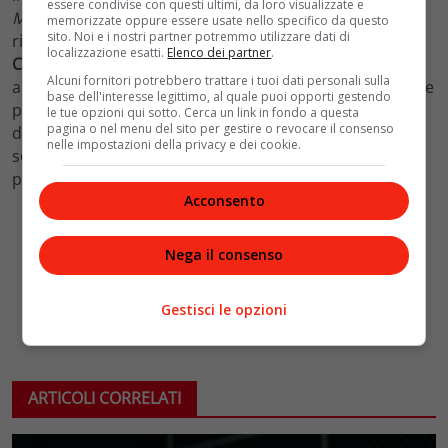
essere condivise con questi ultimi, da loro visualizzate e
Mezzogiorno e del Paese».
Nel corso dell’evento viene
memorizzate oppure essere usate nello specifico da questo
sito. Noi e i nostri partner potremmo utilizzare dati di
ricordata la
recente operazione della Polizia di Stato di
localizzazione esatti.
Elenco dei partner
.
Catanzaro,
coordinata dalla Direzione distrettuale
Alcuni fornitori potrebbero trattare i tuoi dati personali sulla
antimafia, che ha portato all’arresto di ben sessantadue
base dell'interesse legittimo, al quale puoi opporti gestendo
persone, con l’accusa, a vario titolo, di associazione a
le tue opzioni qui sotto. Cerca un link in fondo a questa
pagina o nel menu del sito per gestire o revocare il consenso
delinquere di stampo mafioso finalizzata al traffico di
nelle impostazioni della privacy e dei cookie.
s
ostanze stupefacenti, estorsione, ricettazione, furto
,
porto e detenzione illegale di armi da fuoco.
Acconsento
Nega il consenso
Gestisci le opzioni
ARTICOLI CORRELATI