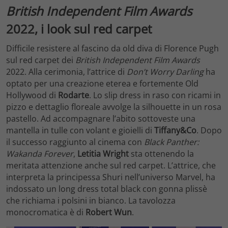
British Independent Film Awards
2022, i look sul red carpet
Difficile resistere al fascino da old diva di Florence Pugh
sul red carpet dei
British Independent Film Awards
2022. Alla cerimonia, l’attrice di
Don’t Worry Darling
ha
optato per una creazione eterea e fortemente Old
Hollywood di
Rodarte
. Lo slip dress in raso con ricami in
pizzo e dettaglio floreale avvolge la silhouette in un rosa
pastello. Ad accompagnare l’abito sottoveste una
mantella in tulle con volant e gioielli di
Tiffany&Co
. Dopo
il successo raggiunto al cinema con
Black Panther:
Wakanda Forever
,
Letitia Wright
sta ottenendo la
meritata attenzione anche sul red carpet. L’attrice, che
interpreta la principessa Shuri nell’universo Marvel, ha
indossato un long dress total black con gonna plissè
che richiama i polsini in bianco. La tavolozza
monocromatica è di
Robert Wun
.