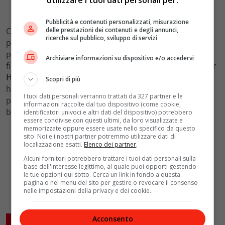
Pubblicità e contenuti personalizzati, misurazione
delle prestazioni dei contenuti e degli annunci,
Colore Very Peri è invece l’abito in stile vedo-non-vedo
ricerche sul pubblico, sviluppo di servizi
proposto da
Aisling Franciosi,
la cui gonna con dettagli
plissè è ravvivata da strass e perline. L’abito porta la
Archiviare informazioni su dispositivo e/o accedervi
firma di
Givenchy
. Infine serata da red carpet anche per
Hayley Atwell
, attrice ben nota all’universo Marvel dove
Scopri di più
ha interpretato Peggy Carter. Per la cerimonia, ha
I tuoi dati personali verranno trattati da 327 partner e le
proposto un tailleur total black in velluto con gilet
informazioni raccolte dal tuo dispositivo (come cookie,
bianco ricco di bottoni di
Catherine Walker
.
identificatori univoci e altri dati del dispositivo) potrebbero
essere condivise con questi ultimi, da loro visualizzate e
memorizzate oppure essere usate nello specifico da questo
sito. Noi e i nostri partner potremmo utilizzare dati di
localizzazione esatti.
Elenco dei partner
.
Alcuni fornitori potrebbero trattare i tuoi dati personali sulla
base dell'interesse legittimo, al quale puoi opporti gestendo
le tue opzioni qui sotto. Cerca un link in fondo a questa
pagina o nel menu del sito per gestire o revocare il consenso
nelle impostazioni della privacy e dei cookie.
Acconsento
ARTICOLI CORRELATI