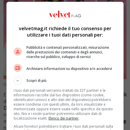
velvetmag.it richiede il tuo consenso per
utilizzare i tuoi dati personali per:
Pubblicità e contenuti personalizzati, misurazione
delle prestazioni dei contenuti e degli annunci,
ricerche sul pubblico, sviluppo di servizi
Archiviare informazioni su dispositivo e/o accedervi
Scopri di più
Crediti: Teresa Comberiati
I tuoi dati personali verranno trattati da 327 partner e le
Elegante il look black&white proposto da
Anna Safroncik
informazioni raccolte dal tuo dispositivo (come cookie,
identificatori univoci e altri dati del dispositivo) potrebbero
di
Elisabetta Franchi
, a cui ha abbinato gioielli
Chopard
.
essere condivise con questi ultimi, da loro visualizzate e
Diletta Begali
invece ha indossato un long dress
memorizzate oppure essere usate nello specifico da questo
sito. Noi e i nostri partner potremmo utilizzare dati di
rivestito di paillettes di
Genny
. Per
Marianna Zulian
un
localizzazione esatti.
Elenco dei partner
.
minidress monospalla con strass. Infine
Emma Marrone
Alcuni fornitori potrebbero trattare i tuoi dati personali sulla
ha puntato al completo total black con pantaloni in