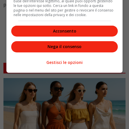
base dell'interesse legittimo, al quale puoi opporti gestendo
pelle e basco di
Gucci
.
le tue opzioni qui sotto. Cerca un link in fondo a questa
pagina o nel menu del sito per gestire o revocare il consenso
nelle impostazioni della privacy e dei cookie.
Acconsento
Nega il consenso
Gestisci le opzioni
ARTICOLI CORRELATI