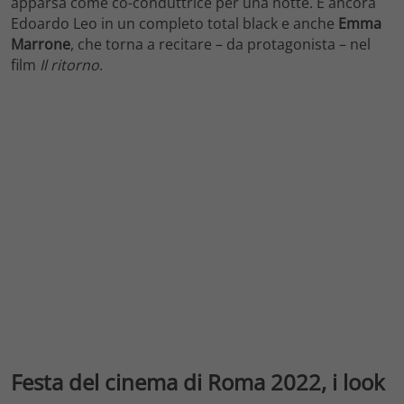
apparsa come co-conduttrice per una notte. E ancora
Edoardo Leo in un completo total black e anche
Emma
Marrone
, che torna a recitare – da protagonista – nel
film
Il ritorno
.
Festa del cinema di Roma 2022, i look