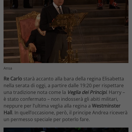
Ansa
Re Carlo
starà accanto alla bara della regina Elisabetta
nella serata di oggi, a partire dalle 19:20 per rispettare
una tradizione nota come la
Veglia dei Principi
. Harry –
è stato confermato – non indosserà gli abiti militari,
neppure per l’ultima veglia alla regina a
Westminster
Hall
. In quell’occasione, però, il principe Andrea riceverà
un permesso speciale per poterlo fare.