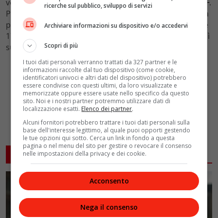
verso
Buckingham
Palace
a bordo di un
aereo della RAF
.
ricerche sul pubblico, sviluppo di servizi
Prima dei funerali, previsti per il
19 settembre
, riposerà
per quattro giorni alla
Westminster Hall
di Londra dalle
Archiviare informazioni su dispositivo e/o accedervi
17:00 di mercoledì 14 settembre fino alle 6:30 del lunedì
Scopri di più
successivo.
I tuoi dati personali verranno trattati da 327 partner e le
informazioni raccolte dal tuo dispositivo (come cookie,
identificatori univoci e altri dati del dispositivo) potrebbero
essere condivise con questi ultimi, da loro visualizzate e
memorizzate oppure essere usate nello specifico da questo
sito. Noi e i nostri partner potremmo utilizzare dati di
localizzazione esatti.
Elenco dei partner
.
Alcuni fornitori potrebbero trattare i tuoi dati personali sulla
base dell'interesse legittimo, al quale puoi opporti gestendo
le tue opzioni qui sotto. Cerca un link in fondo a questa
pagina o nel menu del sito per gestire o revocare il consenso
ARTICOLI CORRELATI
nelle impostazioni della privacy e dei cookie.
Acconsento
Nega il consenso