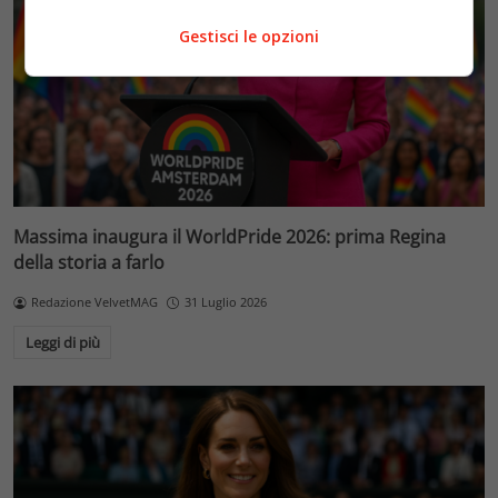
Gestisci le opzioni
Massima inaugura il WorldPride 2026: prima Regina
della storia a farlo
Redazione VelvetMAG
31 Luglio 2026
Leggi di più