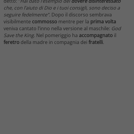
detto: “
Hai dato l’esempio del
dovere disinteressato
che, con l’aiuto di Dio e i tuoi consigli, sono deciso a
seguire fedelmente”
. Dopo il discorso sembrava
visibilmente
commosso
mentre per la
prima volta
veniva cantato l’inno nella versione al maschile:
God
Save the King
. Nel pomeriggio ha
accompagnato
il
feretro
della madre in compagnia dei
fratelli
.