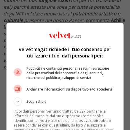
mondo dei
non fungible token
ma per tutto il Made In
Italy perché attesta una volta per tutte le potenzialità
degli NFT nel dare nuova vita al
patrimonio artistico e
culturale
presente nel nostro Paese”
, commenta
Achille
Minerva
, CEO e fondatore di ItaliaNFT.
“La qualità e il
significato storico delle foto di Marcello Geppetti, i
progressi delle tecnologie di computer grafica e
l’inviolabilità garantita da una piattaforma granitica
velvetmag.it richiede il tuo consenso per
basata su
Blockchain
rappresentano un modello
utilizzare i tuoi dati personali per:
vincente per portare le eccellenze di questo tipo nella
nuova era del valore digitale”
.
Pubblicità e contenuti personalizzati, misurazione
delle prestazioni dei contenuti e degli annunci,
ricerche sul pubblico, sviluppo di servizi
Archiviare informazioni su dispositivo e/o accedervi
Scopri di più
I tuoi dati personali verranno trattati da 327 partner e le
informazioni raccolte dal tuo dispositivo (come cookie,
identificatori univoci e altri dati del dispositivo) potrebbero
essere condivise con questi ultimi, da loro visualizzate e
memorizzate oppure essere usate nello specifico da questo