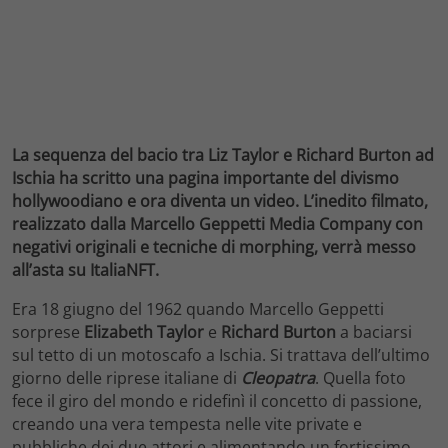
La sequenza del bacio tra Liz Taylor e Richard Burton ad
Ischia ha scritto una pagina importante del divismo
hollywoodiano e ora diventa un video. L’inedito filmato,
realizzato dalla Marcello Geppetti Media Company con
negativi originali e tecniche di morphing, verrà messo
all’asta su ItaliaNFT.
Era 18 giugno del 1962 quando Marcello Geppetti
sorprese
Elizabeth Taylor
e
Richard Burton
a baciarsi
sul tetto di un motoscafo a Ischia. Si trattava dell’ultimo
giorno delle riprese italiane di
Cleopatra
. Quella foto
fece il giro del mondo e ridefinì il concetto di passione,
creando una vera tempesta nelle vite private e
pubbliche dei due attori e alimentando un fortissimo