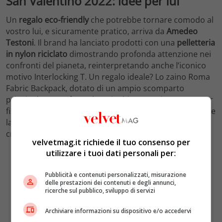
San Valentino 2022: idee per lui
Un
regalo eco-friendly
che potrebbe tornare comodo al
vostro lui, e sicuramente pratico, arriva da
Amedeo
Testoni
. Il brand ha lanciato prodotti con una
pelletteria
in nylon riciclato
dimostrando profonda attenzione nei
confronti del pianeta, reinterpretando anche l’iconico
motivo Interlocking T. Un regalo ideale? Lo zaino Roma
Fabric Backpack, dotato di un ampio scomparto
principale, tasca frontale e cinghia posteriore per poter
fissare il trolley. Un altro suggerimento potrebbe essere
la
Roma Fabric Shoulder Bag
, una comoda borsa
crossbody utile anche per tutti i giorni.
velvetmag.it richiede il tuo consenso per
utilizzare i tuoi dati personali per:
Pubblicità e contenuti personalizzati, misurazione
delle prestazioni dei contenuti e degli annunci,
ricerche sul pubblico, sviluppo di servizi
Archiviare informazioni su dispositivo e/o accedervi