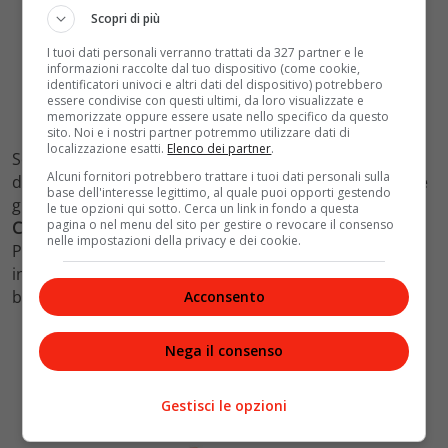
Scopri di più
I tuoi dati personali verranno trattati da 327 partner e le
informazioni raccolte dal tuo dispositivo (come cookie,
identificatori univoci e altri dati del dispositivo) potrebbero
essere condivise con questi ultimi, da loro visualizzate e
memorizzate oppure essere usate nello specifico da questo
sito. Noi e i nostri partner potremmo utilizzare dati di
localizzazione esatti.
Elenco dei partner
.
Se invece quello che vi interessa è un capo
Alcuni fornitori potrebbero trattare i tuoi dati personali sulla
d’abbigliamento fashion, potreste valutare l’ossessione
base dell'interesse legittimo, al quale puoi opporti gestendo
gilet. Riscoppiata di recente se ne fa portavoce anche
le tue opzioni qui sotto. Cerca un link in fondo a questa
pagina o nel menu del sito per gestire o revocare il consenso
Camicissima
. Il gilet è tra i protagonisti della collezione
nelle impostazioni della privacy e dei cookie.
Primavera/Estate 2022 del brand, è un classico
intramontabile disponibile in due nuance, dal blu al
beige, perfetti per incontri casual e ultra chic.
Acconsento
Nega il consenso
Gestisci le opzioni