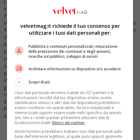
L’influenza che ha esercitato la sua filmografia sugli
autori a lui successivi – da
Nanni Moretti
, che con
Palombella Rossa
ricalca
8½
fino a
Woody Allen
– è
ormai indiscussa. Proprio la sua Rimini, in occasione dei
velvetmag.it richiede il tuo consenso per
102 anni dalla nascita
, dedicherà una settimana al genio
utilizzare i tuoi dati personali per:
del grande schermo (a partire da
oggi 20 gennaio
).
Attraverso l’evento
Fellini Open
, saranno dunque
Pubblicità e contenuti personalizzati, misurazione
promosse una serie di iniziative. La prima avrà luogo
delle prestazioni dei contenuti e degli annunci,
ricerche sul pubblico, sviluppo di servizi
nella sala Fulgor (stessa nella quale il Maestro ha
scoperto il suo amore per la settima arte). Qui verrà
Archiviare informazioni su dispositivo e/o accedervi
presentato il cortometraggio
La Fellinette
, vincitore del
Premio Speciale 75
ai
Nastri d’Argento 2021
. Sabato 22
Scopri di più
gennaio, invece, andrà in scena un tour
Tutto Fellini
,
I tuoi dati personali verranno trattati da 327 partner e le
con la visita presso il
Fellini Museum
(ospitato al Castel
informazioni raccolte dal tuo dispositivo (come cookie,
Sismondo). Il cartellone degli eventi prevede inoltre le
identificatori univoci e altri dati del dispositivo) potrebbero
essere condivise con questi ultimi, da loro visualizzate e
Proiezioni al Cinemino di
Palazzo Fulgor
, in cui il
memorizzate oppure essere usate nello specifico da questo
martedì sono proiettati i capolavori del maestro.
sito. Noi e i nostri partner potremmo utilizzare dati di
localizzazione esatti.
Elenco dei partner
.
Alcuni fornitori potrebbero trattare i tuoi dati personali sulla
base dell'interesse legittimo, al quale puoi opporti gestendo