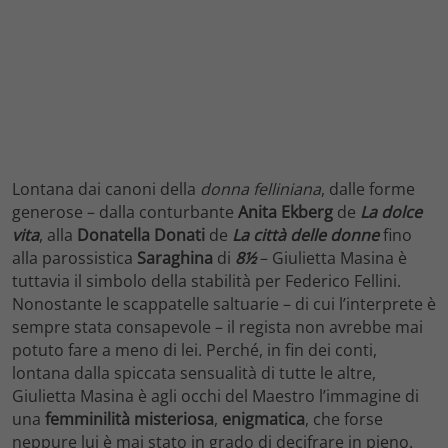
Lontana dai canoni della
donna felliniana
, dalle forme
generose – dalla conturbante
Anita Ekberg
de
La dolce
vita
, alla
Donatella Donati
de
La città delle donne
fino
alla parossistica
Saraghina
di
8½
– Giulietta Masina è
tuttavia il simbolo della stabilità per Federico Fellini.
Nonostante le scappatelle saltuarie – di cui l’interprete è
sempre stata consapevole – il regista non avrebbe mai
potuto fare a meno di lei. Perché, in fin dei conti,
lontana dalla spiccata sensualità di tutte le altre,
Giulietta Masina è agli occhi del Maestro l’immagine di
una
femminilità
misteriosa
,
enigmatica
, che forse
neppure lui è mai stato in grado di decifrare in pieno.