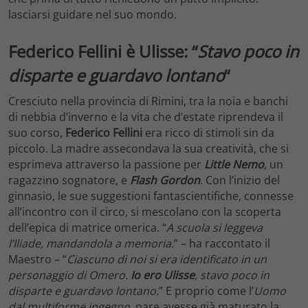
lasciarsi guidare nel suo mondo.
Federico Fellini è Ulisse: “
Stavo poco in
disparte e guardavo lontano
“
Cresciuto nella provincia di Rimini, tra la noia e banchi
di nebbia d’inverno e la vita che d’estate riprendeva il
suo corso,
Federico Fellini
era ricco di stimoli sin da
piccolo. La madre assecondava la sua creatività, che si
esprimeva attraverso la passione per
Little Nemo
, un
ragazzino sognatore, e
Flash Gordon
. Con l’inizio del
ginnasio, le sue suggestioni fantascientifiche, connesse
all’incontro con il circo, si mescolano con la scoperta
dell’epica di matrice omerica. “
A scuola si leggeva
l’Iliade, mandandola a memoria.
” – ha raccontato il
Maestro – “
Ciascuno di noi si era identificato in un
personaggio di Omero.
Io ero Ulisse
, stavo poco in
disparte e guardavo lontano.
” E proprio come l’
Uomo
dal multiforme ingegno
, pare avesse già maturato la