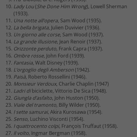
Lady Lou
(
She Done Him Wrong
), Lowell Sherman
(1933).
Una notte all’opera
, Sam Wood (1935).
La bella brigata
, Julien Duvivier (1936).
Un giorno alle corse
, Sam Wood (1937).
La grande illusione
, Jean Renoir (1937).
Orizzonte perduto
, Frank Capra (1937).
Ombre rosse
, John Ford (1939).
Fantasia
, Walt Disney (1939).
L’orgoglio degli Amberson
(1942).
Paisà
, Roberto Rossellini (1946).
Monsieur Verdoux
, Charlie Chaplin (1947)
Ladri di
biciclette, Vittorio De Sica (1948).
Giungla d’asfalto
, John Huston (1950).
Viale del tramonto
, Billy Wilder (1950).
I sette samurai
, Akira Kurosawa (1954).
Senso
, Luchino Visconti (1954).
I quattrocento colpi
, François Truffaut (1958).
Il volto
, Ingmar Bergman (1958).