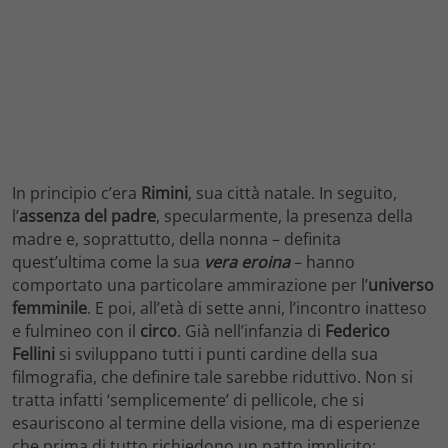
In principio c’era
Rimini
, sua città natale. In seguito,
l’
assenza del padre
, specularmente, la presenza della
madre e, soprattutto, della nonna – definita
quest’ultima come la sua
vera eroina
– hanno
comportato una particolare ammirazione per l’
universo
femminile
. E poi, all’età di sette anni, l’incontro inatteso
e fulmineo con il
circo
. Già nell’infanzia di
Federico
Fellini
si sviluppano tutti i punti cardine della sua
filmografia, che definire tale sarebbe riduttivo. Non si
tratta infatti ‘semplicemente’ di pellicole, che si
esauriscono al termine della visione, ma di esperienze
che prima di tutto richiedono un patto implicito: