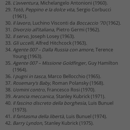
L’avventura
, Michelangelo Antonioni (1960).
Totò, Peppino e la dolce vita
, Sergio Corbucci
(1961).
Il lavoro
, Luchino Visconti da
Boccaccio ’70
(1962).
Divorzio all’italiana
, Pietro Germi (1962).
Il servo
, Joseph Losey (1963).
Gli uccelli
, Alfred Hitchcock
(1963).
Agente 007 – Dalla Russia con amore
, Terence
Young (1963).
Agente 007 – Missione Goldfinger
, Guy Hamilton
(1964).
I pugni in tasca
, Marco Bellocchio (1965).
Rosemary’s Baby
, Roman Polansky (1968).
Uomini contro
, Francesco Rosi (1970).
Arancia meccanica,
Stanley Kubrick (1971).
Il fascino discreto della borghesia
, Luis Bunuel
(1973).
Il fantasma della libertà
, Luis Bunuel (1974).
Barry Lyndon
, Stanley Kubrick (1975).