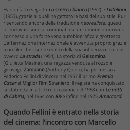
Hanno fatto seguito
Lo sceicco bianco
(1952) e
I vitelloni
(1953), grazie ai quali ha gettato le basi del suo stile. Pur
risentendo ancora della tradizione
neorealista
, questi
primi lavori sono accomunati da un comune umorismo,
connesso a una forte vena autobiografica e grottesca.
L’affermazione internazionale è avvenuta proprio grazie
a un film che risente molto della sua influenza circense,
ovvero
La strada
(1954). La storia di
Gelsomina
(Giulietta Masina), una ragazza venduta al rozzo e
girovago
Zampanò
(Anthony Quinn), ha permesso a
Federico Fellini di vincere nel 1957 il primo
Premio
Oscar
al
Miglior Film Straniero
. Il regista ha conquistato
la statuetta in altre tre occasioni, nel 1958 con
Le notti
di Cabiria
, nel 1964 con
8½
e infine nel 1975
Amarcord
.
Quando Fellini è entrato nella storia
del cinema: l’incontro con Marcello