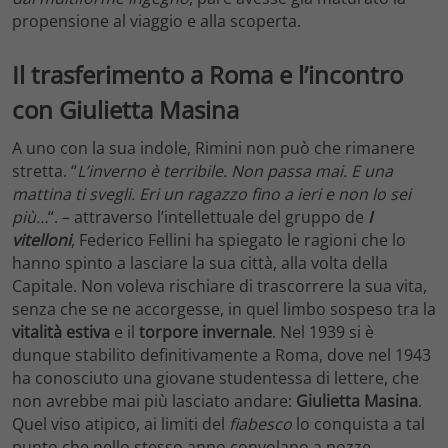
propensione al viaggio e alla scoperta.
Il trasferimento a Roma e l’incontro
con Giulietta Masina
A uno con la sua indole, Rimini non può che rimanere
stretta. “
L’inverno è terribile. Non passa mai. E una
mattina ti svegli. Eri un ragazzo fino a ieri e non lo sei
più…
“. – attraverso l’intellettuale del gruppo de
I
vitelloni
, Federico Fellini ha spiegato le ragioni che lo
hanno spinto a lasciare la sua città, alla volta della
Capitale. Non voleva rischiare di trascorrere la sua vita,
senza che se ne accorgesse, in quel limbo sospeso tra la
vitalità estiva
e il
torpore invernale
. Nel 1939 si è
dunque stabilito definitivamente a Roma, dove nel 1943
ha conosciuto una giovane studentessa di lettere, che
non avrebbe mai più lasciato andare:
Giulietta Masina
.
Quel viso atipico, ai limiti del
fiabesco
lo conquista a tal
punto che nello stesso anno convolano a nozze.