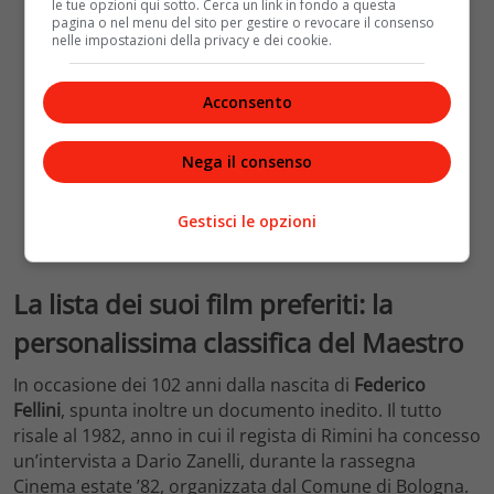
le tue opzioni qui sotto. Cerca un link in fondo a questa
pagina o nel menu del sito per gestire o revocare il consenso
nelle impostazioni della privacy e dei cookie.
Acconsento
Nega il consenso
Gestisci le opzioni
La lista dei suoi film preferiti: la
personalissima classifica del Maestro
In occasione dei 102 anni dalla nascita di
Federico
Fellini
, spunta inoltre un documento inedito. Il tutto
risale al 1982, anno in cui il regista di Rimini ha concesso
un’intervista a Dario Zanelli, durante la rassegna
Cinema estate ’82, organizzata dal Comune di Bologna.