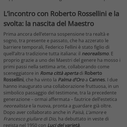
L’incontro con Roberto Rossellini e la
svolta: la nascita del Maestro
Prima ancora dell’eterna sospensione tra realtà e
sogno, tra presente e passato, che ha azzerato le
barriere temporali, Federico Fellini è stato figlio di
quell’altra tradizione tutta italiana: il
neorealismo
. E
proprio grazie a uno dei Maestri del genere ha mosso i
primi passi nella settima arte, collaborando come
sceneggiatore in
Roma città aperta
di
Roberto
Rossellini
, che ha vinto la
Palma d’Oro
a
Cannes
. I due
hanno inaugurato una collaborazione fruttuosa, in un
simbolico passaggio del testimone, tra la precedente
generazione – ormai affermata – fautrice dell’estetica
neorealista
e la nuova, pronta a guardare già oltre.
Dopo aver collaborato anche in
Paisà
,
L’amore
e
Francesco giullare di Dio
, ha debuttato in veste di
regista nel 1950 con
Luci del varietà
.