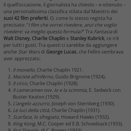
Il quell’occasione, il giornalista ha chiesto – e ottenuto –
una personalissima classifica stilata dal Maestro dei
suoi 42 film preferiti
. O, come lo stesso regista ha
precisato: “
I film che vorrei rivedere, anzi che voglio
rivedere: va meglio questa formula?
” Tra
Fantasia
di
Walt Disney
,
Charlie Chaplin
e
Stanley Kubrick
, ce n’è
per tutti i gusti. Tra questi ci sarebbe da aggiungere
anche
Star Wars
di
George Lucas
, che Fellini sembrava
aver apprezzato:
Il monello
, Charlie Chaplin 1921.
Maciste all’inferno
, Guido Brignone (1924).
Il circo
, Charlie Chaplin (1928).
Il cameramen
ovv.
Io e la scimmia
, E. Sedwick con
Buster Keaton (1929).
L’angelo azzurro
, Joseph von Sternberg (1930).
Le luci della città
, Charlie Chaplin (1931).
Scarface, lo sfregiato
, Howard Hawks (1932).
King Kong
, M.C. Cooper ed E.B. Schoedsack (1933).
Fra’ Diavolo
, di C. Rogers (1933).