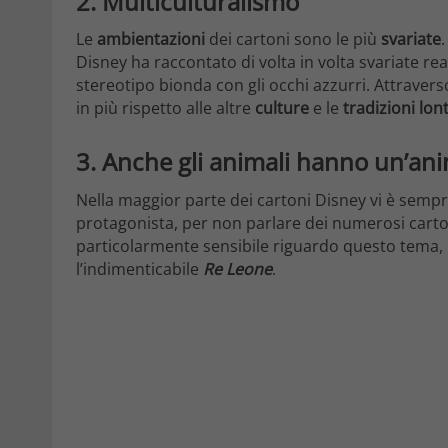
2.
Multiculturalismo
Le
ambientazioni
dei cartoni sono le più
svariate
Disney ha raccontato di volta in volta svariate r
stereotipo bionda con gli occhi azzurri. Attrave
in più rispetto alle altre
culture
e le
tradizioni
lon
3. Anche gli animali hanno un’an
Nella maggior parte dei cartoni Disney vi è semp
protagonista, per non parlare dei numerosi car
particolarmente sensibile riguardo questo tema, 
l’indimenticabile
Re Leone
.