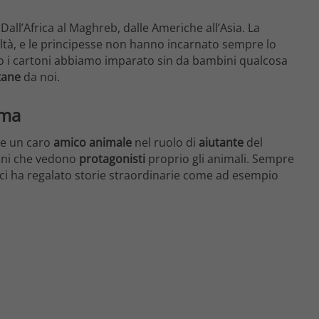
. Dall’Africa al Maghreb, dalle Americhe all’Asia. La
ealtà, e le principesse non hanno incarnato sempre lo
rso i cartoni abbiamo imparato sin da bambini qualcosa
tane
da noi.
ima
re un caro
amico animale
nel ruolo di
aiutante
del
toni che vedono
protagonisti
proprio gli animali. Sempre
ci ha regalato storie straordinarie come ad esempio