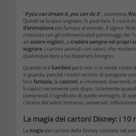
“
If you can dream it, you can do it
”, sosteneva
Wal
Quindi se lo puoi sognare, lo puoi fare. E così è s
d’animazione
più famosa al mondo. Il signor Wal
cresciute con gli indimenticabili personaggi dei “
ad
essere migliori
, a
credere sempre nei propri s
sognare
. I cartoni animati con valori, che modern
qualunque epoca ha disperato bisogno.
Quando si è
bambini
però non ci si rende conto d
si guarda, perché i nostri termini di paragone so
loro
fantasia
, le
canzoni
, e i momenti divertenti, 
li capisci veramente solo dopo. Solamente quando 
comprendi il significato di quelle immagini, di que
c’erano dei valori immensi, universali, infinitamen
La magia dei cartoni Disney: i 10
La
magia
dei cartoni della Disney consiste nel a