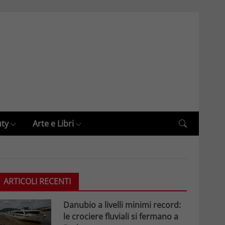
uty
Arte e Libri
ARTICOLI RECENTI
Danubio a livelli minimi record:
le crociere fluviali si fermano a