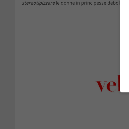
stereotipizzare
le donne in principesse deboli e 