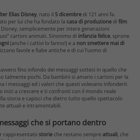
ter Elias Disney
, nato il
5 dicembre
di 121 anni fa.
tato per lui che ha fondato la
casa di produzione
di
film
t Disney, semplicemente per intere generazioni
suoi” cartoni animati. Sinonimo di
infanzia felice
, sprone
ogni
(anche i cattivi lo fanno!) e a
non smettere mai di
izzano favole e fiabe antiche e di cui l’uomo di
avvero fino infondo dei messaggi sottesi in quello che
no talmente pochi. Da bambini si amano i cartoni per la
ma i messaggi ed i valori che questi volevano infonderti
inizi a crescere e ti confronti con il mondo reale
lla storia e capisci che dietro tutto quello spettacolo
te attuali e intramontabili.
 messaggi che si portano dentro
ver rappresentato
storie
che restano sempre
attuali
, che