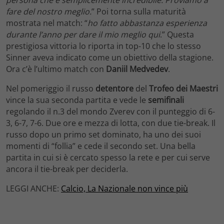
fare del nostro meglio.
” Poi torna sulla maturità
mostrata nel match: “
ho fatto abbastanza esperienza
durante l’anno per dare il mio meglio qui
.” Questa
prestigiosa vittoria lo riporta in top-10 che lo stesso
Sinner aveva indicato come un obiettivo della stagione.
Ora c’è l’ultimo match con
Daniil Medvedev
.
Nel pomeriggio il russo
detentore
del
Trofeo dei Maestri
vince la sua seconda partita e vede le
semifinali
regolando il n.3 del mondo Zverev con il punteggio di 6-
3, 6-7, 7-6. Due ore e mezza di lotta, con due tie-break. Il
russo dopo un primo set dominato, ha uno dei suoi
momenti di “follia” e cede il secondo set. Una bella
partita in cui si è cercato spesso la rete e per cui serve
ancora il tie-break per deciderla.
LEGGI ANCHE:
Calcio, La Nazionale non vince più