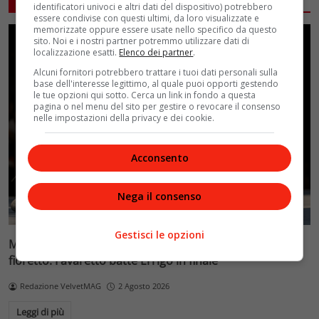
identificatori univoci e altri dati del dispositivo) potrebbero
essere condivise con questi ultimi, da loro visualizzate e
memorizzate oppure essere usate nello specifico da questo
sito. Noi e i nostri partner potremmo utilizzare dati di
localizzazione esatti.
Elenco dei partner
.
Alcuni fornitori potrebbero trattare i tuoi dati personali sulla
base dell'interesse legittimo, al quale puoi opporti gestendo
le tue opzioni qui sotto. Cerca un link in fondo a questa
pagina o nel menu del sito per gestire o revocare il consenso
nelle impostazioni della privacy e dei cookie.
Acconsento
Nega il consenso
Gestisci le opzioni
Mondiali di scherma a Hong Kong, doppietta Italia nel
fioretto: Favaretto batte Errigo in finale
Redazione VelvetMAG
2 Agosto 2026
Leggi di più