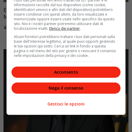
I tuoi dati personali verranno trattati da 327 partner e le
informazioni raccolte dal tuo dispositivo (come cookie,
Ellen Burstyn riceve il Leone d’Oro alla carriera alla
identificatori univoci e altri dati del dispositivo) potrebbero
essere condivise con questi ultimi, da loro visualizzate e
Mostra di Venezia 2026
memorizzate oppure essere usate nello specifico da questo
sito. Noi e i nostri partner potremmo utilizzare dati di
Redazione VelvetMAG
4 Agosto 2026
localizzazione esatti.
Elenco dei partner
.
Alcuni fornitori potrebbero trattare i tuoi dati personali sulla
Leggi di più
base dell'interesse legittimo, al quale puoi opporti gestendo
le tue opzioni qui sotto. Cerca un link in fondo a questa
pagina o nel menu del sito per gestire o revocare il consenso
nelle impostazioni della privacy e dei cookie.
Acconsento
Nega il consenso
Gestisci le opzioni