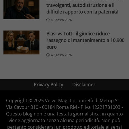
travolgenti, autodistruzione e il
difficile rapporto con la paternità
4 Agosto 2026
Blasi vs Totti: il giudice riduce
l’assegno di mantenimento a 10.900
euro
4 Agosto 2026
Privacy Policy
Disclaimer
Copyright © 2025 VelvetMag.it proprietà di Metup Srl -
Via Cavour 310 - 00184 Roma RM - P.Iva 12221781003 -
Questo blog non è una testata giornalistica, in quanto
viene aggiornato senza alcuna periodicità. Non può
pertanto considerarsi un prodotto editoriale ai sensi