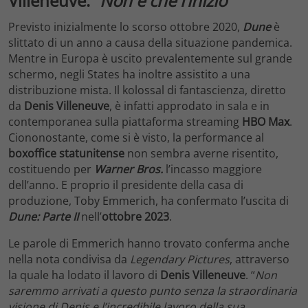
Villeneuve: “
Non è che l’inizio
“
Previsto inizialmente lo scorso ottobre 2020,
Dune
è
slittato di un anno a causa della situazione pandemica.
Mentre in Europa è uscito prevalentemente sul grande
schermo, negli States ha inoltre assistito a una
distribuzione mista. Il kolossal di fantascienza, diretto
da
Denis Villeneuve
, è infatti approdato in sala e in
contemporanea sulla piattaforma streaming
HBO Max
.
Ciononostante, come si è visto, la performance al
boxoffice statunitense
non sembra averne risentito,
costituendo per
Warner Bros.
l’incasso maggiore
dell’anno. E proprio il presidente della casa di
produzione, Toby Emmerich, ha confermato l’uscita di
Dune: Parte II
nell’
ottobre 2023
.
Le parole di Emmerich hanno trovato conferma anche
nella nota condivisa da
Legendary Pictures
, attraverso
la quale ha lodato il lavoro di
Denis Villeneuve
. “
Non
saremmo arrivati a questo punto senza la straordinaria
visione di Denis e l’incredibile lavoro della sua