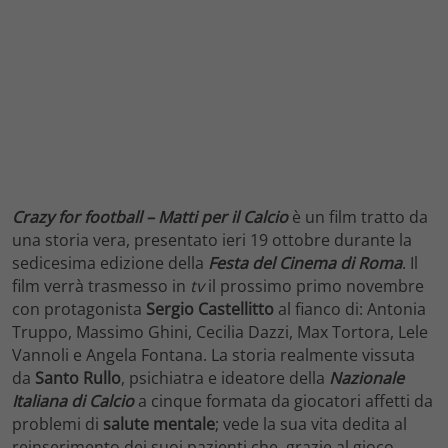
Crazy for football – Matti per il Calcio
è un film tratto da
una storia vera, presentato ieri 19 ottobre durante la
sedicesima edizione della
Festa del Cinema di Roma
. Il
film verrà trasmesso in
tv
il prossimo primo novembre
con protagonista
Sergio Castellitto
al fianco di: Antonia
Truppo, Massimo Ghini, Cecilia Dazzi, Max Tortora, Lele
Vannoli e Angela Fontana. La storia realmente vissuta
da
Santo Rullo
, psichiatra e ideatore della
Nazionale
Italiana di Calcio
a cinque formata da giocatori affetti da
problemi di
salute mentale
; vede la sua vita dedita al
reinserimento dei suoi pazienti che, grazie al gioco