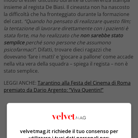
modo di esser discusso durante la conferenza stampa
insieme al regista De Biasi. Il cineasta non ha nascosto
la difficoltà che ha fronteggiato durante la formazione
del cast.
“Quando ho pensato di realizzare questo film;
la tentazione di lavorare direttamente con i pazienti è
stata forte, ma ho realizzato che
non sarebbe stato
semplice
perché sono persone che assumono
psicofarmaci”
. Difatti, trovare dieci ragazzi che
dovevano ‘fare i matti’ e ‘giocare a pallone’ come accade
nella vita vera della squadra – spiega il regista – non è
stato semplice.
LEGGI ANCHE:
Tarantino alla Festa del Cinema di Roma
premiato da Dario Argento: “Viva Quentin!”
velvetmag.it richiede il tuo consenso per
utilizzare i tuoi dati personali per: