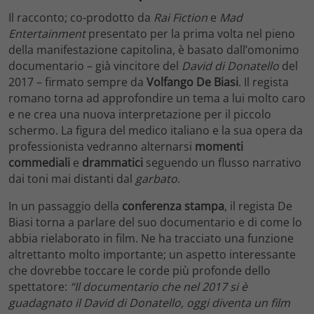
Il racconto; co-prodotto da
Rai Fiction
e
Mad
Entertainment
presentato per la prima volta nel pieno
della manifestazione capitolina, è basato dall’omonimo
documentario – già vincitore del
David di Donatello
del
2017 – firmato sempre da
Volfango De Biasi
. Il regista
romano torna ad approfondire un tema a lui molto caro
e ne crea una nuova interpretazione per il piccolo
schermo. La figura del medico italiano e la sua opera da
professionista vedranno alternarsi
momenti
commediali
e
drammatici
seguendo un flusso narrativo
dai toni mai distanti dal
garbato
.
In un passaggio della
conferenza stampa
, il regista De
Biasi torna a parlare del suo documentario e di come lo
abbia rielaborato in film. Ne ha tracciato una funzione
altrettanto molto importante; un aspetto interessante
che dovrebbe toccare le corde più profonde dello
spettatore:
“Il documentario che nel 2017 si è
guadagnato il David di Donatello, oggi diventa un film