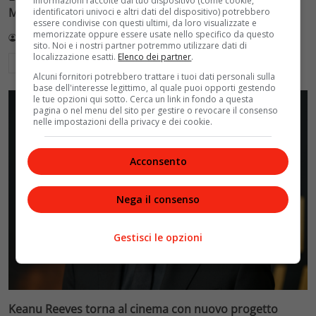
informazioni raccolte dal tuo dispositivo (come cookie,
Mostra di Venezia 2026
identificatori univoci e altri dati del dispositivo) potrebbero
essere condivise con questi ultimi, da loro visualizzate e
memorizzate oppure essere usate nello specifico da questo
Redazione VelvetMAG
4 Agosto 2026
sito. Noi e i nostri partner potremmo utilizzare dati di
localizzazione esatti.
Elenco dei partner
.
Leggi di più
Alcuni fornitori potrebbero trattare i tuoi dati personali sulla
base dell'interesse legittimo, al quale puoi opporti gestendo
le tue opzioni qui sotto. Cerca un link in fondo a questa
pagina o nel menu del sito per gestire o revocare il consenso
nelle impostazioni della privacy e dei cookie.
Acconsento
Nega il consenso
Gestisci le opzioni
Keanu Reeves torna al cinema con nuovo progetto