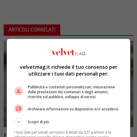
ARTICOLI CORRELATI
velvetmag.it richiede il tuo consenso per
utilizzare i tuoi dati personali per:
Pubblicità e contenuti personalizzati, misurazione
delle prestazioni dei contenuti e degli annunci,
ricerche sul pubblico, sviluppo di servizi
Archiviare informazioni su dispositivo e/o accedervi
Scopri di più
I tuoi dati personali verranno trattati da 327 partner e le
Ellen Burstyn riceve il Leone d’Oro alla carriera alla