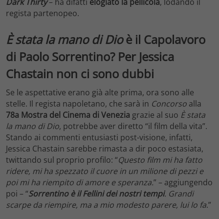
Dark Thirty
– ha difatti
elogiato la pellicola
, lodando il
regista partenopeo.
È stata la mano di Dio
è il Capolavoro
di Paolo Sorrentino? Per Jessica
Chastain non ci sono dubbi
Se le aspettative erano già alte prima, ora sono alle
stelle. Il regista napoletano, che sarà in
Concorso
alla
78a Mostra del Cinema di Venezia
grazie al suo
È stata
la mano di Dio
, potrebbe aver diretto “il film della vita”.
Stando ai commenti entusiasti post-visione, infatti,
Jessica Chastain sarebbe rimasta a dir poco estasiata,
twittando sul proprio profilo: “
Questo film mi ha fatto
ridere, mi ha spezzato il cuore in un milione di pezzi e
poi mi ha riempito di amore e speranza.
” – aggiungendo
poi – “
Sorrentino è il Fellini dei nostri tempi
. Grandi
scarpe da riempire, ma a mio modesto parere, lui lo fa
.”