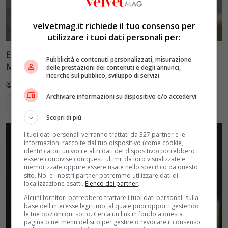
velvetmag.it richiede il tuo consenso per
utilizzare i tuoi dati personali per:
Ellen Burstyn riceve il Leone d’Oro alla carriera alla
Pubblicità e contenuti personalizzati, misurazione
Mostra di Venezia 2026
delle prestazioni dei contenuti e degli annunci,
ricerche sul pubblico, sviluppo di servizi
Redazione VelvetMAG
4 Agosto 2026
Archiviare informazioni su dispositivo e/o accedervi
Leggi di più
Scopri di più
I tuoi dati personali verranno trattati da 327 partner e le
informazioni raccolte dal tuo dispositivo (come cookie,
identificatori univoci e altri dati del dispositivo) potrebbero
essere condivise con questi ultimi, da loro visualizzate e
memorizzate oppure essere usate nello specifico da questo
sito. Noi e i nostri partner potremmo utilizzare dati di
localizzazione esatti.
Elenco dei partner
.
Alcuni fornitori potrebbero trattare i tuoi dati personali sulla
base dell'interesse legittimo, al quale puoi opporti gestendo
le tue opzioni qui sotto. Cerca un link in fondo a questa
pagina o nel menu del sito per gestire o revocare il consenso