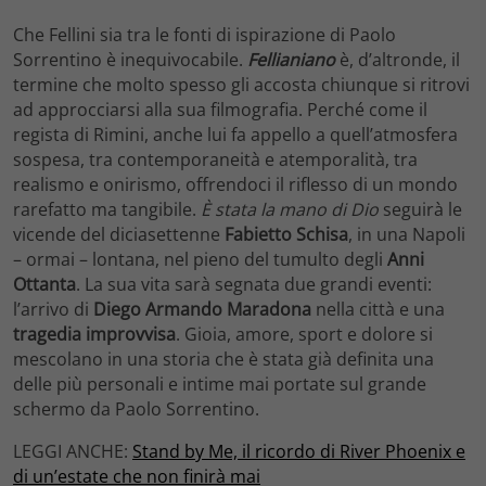
Che Fellini sia tra le fonti di ispirazione di Paolo
Sorrentino è inequivocabile.
Fellianiano
è, d’altronde, il
termine che molto spesso gli accosta chiunque si ritrovi
ad approcciarsi alla sua filmografia. Perché come il
regista di Rimini, anche lui fa appello a quell’atmosfera
sospesa, tra contemporaneità e atemporalità, tra
realismo e onirismo, offrendoci il riflesso di un mondo
rarefatto ma tangibile.
È stata la mano di Dio
seguirà le
vicende del diciasettenne
Fabietto Schisa
, in una Napoli
– ormai – lontana, nel pieno del tumulto degli
Anni
Ottanta
. La sua vita sarà segnata due grandi eventi:
l’arrivo di
Diego Armando Maradona
nella città e una
tragedia improvvisa
. Gioia, amore, sport e dolore si
mescolano in una storia che è stata già definita una
delle più personali e intime mai portate sul grande
schermo da Paolo Sorrentino.
LEGGI ANCHE:
Stand by Me, il ricordo di River Phoenix e
di un’estate che non finirà mai