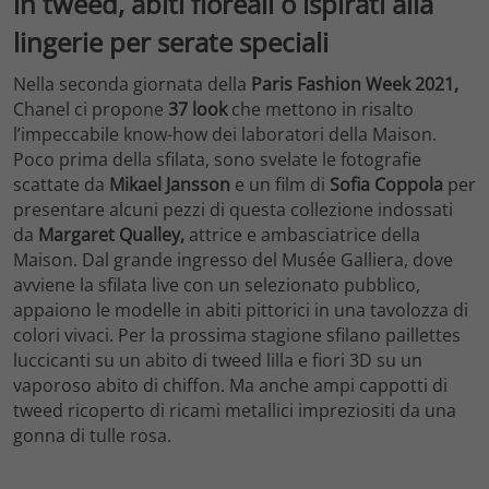
in tweed, abiti floreali o ispirati alla
lingerie per serate speciali
Nella seconda giornata della
Paris Fashion Week 2021,
Chanel ci propone
37 look
che mettono in risalto
l’impeccabile know-how dei laboratori della Maison.
Poco prima della sfilata, sono svelate le fotografie
scattate da
Mikael Jansson
e un film di
Sofia Coppola
per
presentare alcuni pezzi di questa collezione indossati
da
Margaret Qualley,
attrice e ambasciatrice della
Maison. Dal grande ingresso del Musée Galliera, dove
avviene la sfilata live con un selezionato pubblico,
appaiono le modelle in abiti pittorici in una tavolozza di
colori vivaci. Per la prossima stagione sfilano
paillettes
luccicanti su un abito di tweed lilla e fiori 3D su un
vaporoso abito di chiffon. Ma anche
ampi cappotti di
tweed ricoperto di ricami metallici impreziositi da una
gonna di tulle rosa.