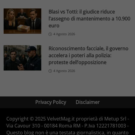
Blasi vs Totti: il giudice riduce
l’assegno di mantenimento a 10.900
euro
4 Agosto 2026
Riconoscimento facciale, il governo
accelera i poteri alla polizia:
proteste dell’opposizione
4 Agosto 2026
Privacy Policy
Disclaimer
Copyright © 2025 VelvetMag.it proprietà di Metup Srl -
Via Cavour 310 - 00184 Roma RM - P.Iva 12221781003 -
Questo blog non è una testata giornalistica, in quanto