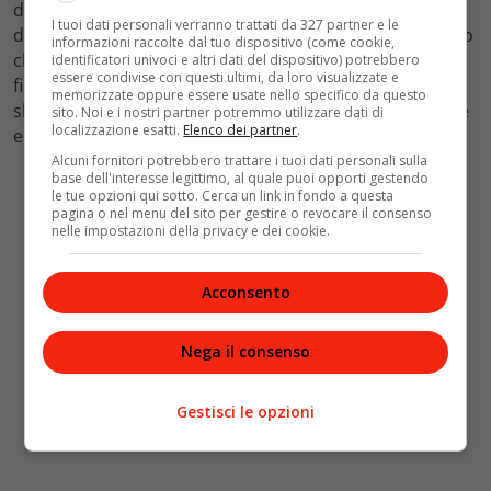
della star di
C’era una volta a Hollywood
è impreziosita
I tuoi dati personali verranno trattati da 327 partner e le
da un velo con paillettes colorate, un cappello a cilindro
informazioni raccolte dal tuo dispositivo (come cookie,
che lascia trapelare uno chignon basso con un grande
identificatori univoci e altri dati del dispositivo) potrebbero
essere condivise con questi ultimi, da loro visualizzate e
fiocco rosa e un bouquet di fiori colorati. Alla fine dello
memorizzate oppure essere usate nello specifico da questo
show l’attrice lancia il suo bouquet tra la folla. Semplice
sito. Noi e i nostri partner potremmo utilizzare dati di
localizzazione esatti.
Elenco dei partner
.
ed elegante per un matrimonio di lusso.
Alcuni fornitori potrebbero trattare i tuoi dati personali sulla
base dell'interesse legittimo, al quale puoi opporti gestendo
le tue opzioni qui sotto. Cerca un link in fondo a questa
pagina o nel menu del sito per gestire o revocare il consenso
nelle impostazioni della privacy e dei cookie.
Acconsento
Nega il consenso
Gestisci le opzioni