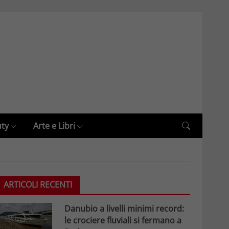
uty
Arte e Libri
ARTICOLI RECENTI
Danubio a livelli minimi record:
le crociere fluviali si fermano a