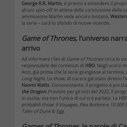
George R.R. Martin
, è pronto a estendere il propr
alcuni
spin-off
. In attesa della conclusione della s
ammissione Martin vede ancora lontana,
Wester
la serie – sarà lo sfondo di nuove vicende.
Game of Thrones
, l’universo nar
arrivo
Ad informare i fan di
Game of Thrones
circa lo sv
responsabile dei contenuti di
HBO
. Negli scorsi 
Anzi, già prima che la serie giungesse al termine,
Long Night
. Lo show, di cui era già stato diretto
Naomi Watts
. Ciononostante, il progetto è poi 
the Dragon
. Previsto per gli inizi del 2022, il p
in uscita, ma non l’unico di cui si è parlato. La HB
probabili show:
9 Voyages
,
Flea Bottom
e
10.000 
Tales of Dunk & Egg
.
Games of Thrones
, le parole di C