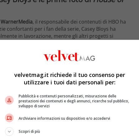
a
WarnerMedia
, il responsabile dei contenuti di HBO ha
zie confortanti per i fan della serie, Casey Bloys ha
lmente in lavorazione, mentre gli altri progetti si
 notizia è che tutto ciò che si fa collegato a Game of
oseguendo – “
Qualsiasi script che è sviluppo o
vorazione diventa notizia e inevitabilmente viene
roduzione. Solo House of Dragon è in produzione, il
n futuro
“.
velvetmag.it richiede il tuo consenso per
utilizzare i tuoi dati personali per:
Pubblicità e contenuti personalizzati, misurazione delle
prestazioni dei contenuti e degli annunci, ricerche sul pubblico,
sviluppo di servizi
Archiviare informazioni su dispositivo e/o accedervi
Scopri di più