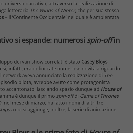
io universo narrativo, attraverso la realizzazione di
aga letteraria
The Winds of Winter
, che per sua stessa
os
– il ‘Continente Occidentale’ nel quale è ambientata
rativo si espande: numerosi
spin-off
in
iluppo dei vari show correlati è stato
Casey Bloys
,
mesi, infatti, erano fioccate numerose novità a riguardo.
 il network aveva annunciato la realizzazione di
The
 l’episodio pilota, avrebbe avuto come protagonista
stato accantonato, lasciando spazio dunque ad
House of
rogramma è dunque il primo
spin-off
di
Game of Thrones
O, nel mese di marzo, ha fatto i nomi di altri tre
Ships
a cui si aggiunge, inoltre, la serie di animazione
asey Bloys e le prime foto di
House of