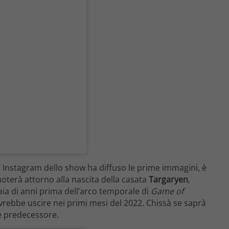
lo Instagram dello show ha diffuso le prime immagini, è
oterà attorno alla nascita della casata
Targaryen
,
ia di anni prima dell’arco temporale di
Game of
dovrebbe uscire nei primi mesi del 2022. Chissà se saprà
re predecessore.