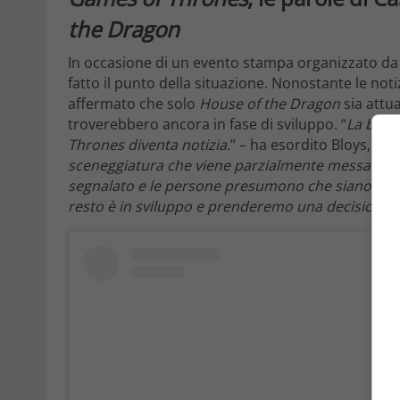
the Dragon
In occasione di un evento stampa organizzato d
fatto il punto della situazione. Nonostante le noti
affermato che solo
House of the Dragon
sia attua
troverebbero ancora in fase di sviluppo. “
La buona
Thrones diventa notizia.
” – ha esordito Bloys, pr
sceneggiatura che viene parzialmente messa in la
segnalato e le persone presumono che siano in p
resto è in sviluppo e prenderemo una decisione i