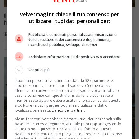
velvetmag.it richiede il tuo consenso per
Il caso di Avetrana: la storia del delitto che sconvolse
utilizzare i tuoi dati personali per:
l’Italia
Redazione VelvetMAG
3 Agosto 2026
Pubblicità e contenuti personalizzati, misurazione
delle prestazioni dei contenuti e degli annunci,
ricerche sul pubblico, sviluppo di servizi
Leggi di più
Archiviare informazioni su dispositivo e/o accedervi
Scopri di più
I tuoi dati personali verranno trattati da 327 partner e le
informazioni raccolte dal tuo dispositivo (come cookie,
identificatori univoci e altri dati del dispositivo) potrebbero
essere condivise con questi ultimi, da loro visualizzate e
memorizzate oppure essere usate nello specifico da questo
sito. Noi e i nostri partner potremmo utilizzare dati di
localizzazione esatti.
Elenco dei partner
.
Alcuni fornitori potrebbero trattare i tuoi dati personali sulla
base dell'interesse legittimo, al quale puoi opporti gestendo
le tue opzioni qui sotto. Cerca un link in fondo a questa
pagina o nel menu del sito per gestire o revocare il consenso
nelle impostazioni della privacy e dei cookie.