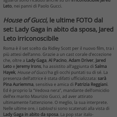
sguardi sono ricaduti anche su un
irriconoscibile Jared
Leto
, nei panni di Paolo Gucci.
House of Gucci
, le ultime FOTO dal
set: Lady Gaga in abito da sposa, Jared
Leto irriconoscibile
Roma è il set scelto da Ridley Scott per il nuovo film, tra i
più attesi dell’anno. Grazie a un cast corale d’eccezione
che, oltre a
Lady Gaga
,
Al Pacino
,
Adam Driver
,
Jared
Leto
e
Jeremy Irons
, ha assistito all’aggiunta di
Salma
Hayek
,
House of Gucci
ha gli occhi puntati su di sé. La
presenza dell’attrice è stata difatti ufficializzata:
sarà
Pina Auriemma
, sensitiva e amica di
Patrizia Reggiani
.
Ed è proprio la “Vedova nera”, mandante dell’omicidio
dell’ex marito Maurizio Gucci, ad aver attirato
ultimamente l’attenzione. O meglio, la sua interprete.
Nelle ultime ore, i
tabloid
si sono scatenati alla vista di
Lady Gaga in abito da sposa
. La pop star italo-