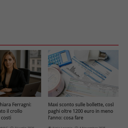
Chiara Ferragni:
Maxi sconto sulle bollette, così
o il crollo
paghi oltre 1200 euro in meno
 costi
l’anno: cosa fare
etMAG
3 Luglio 2026
Ilaria Losapio
4 Novembre 2025