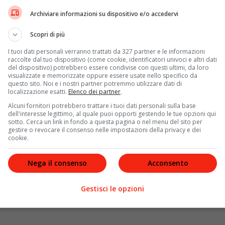
anza al Paese, ha rimarcato. “Bisogna cominciare ad
Archiviare informazioni su dispositivo e/o accedervi
a questa situazione di inattività
. Sono certo che, tutti
sta è la mia certezza, non è una speranza né un
Scopri di più
I tuoi dati personali verranno trattati da 327 partner e le informazioni
raccolte dal tuo dispositivo (come cookie, identificatori univoci e altri dati
del dispositivo) potrebbero essere condivise con questi ultimi, da loro
visualizzate e memorizzate oppure essere usate nello specifico da
questo sito. Noi e i nostri partner potremmo utilizzare dati di
o a iniziare a guardare al futuro con ottimismo,
localizzazione esatti.
Elenco dei partner
.
 andando migliorando continuamente e rapidamente.
Alcuni fornitori potrebbero trattare i tuoi dati personali sulla base
erimento alle forniture di vaccini e al numero delle
dell'interesse legittimo, al quale puoi opporti gestendo le tue opzioni qui
 giorno,
non sembrano più così lontani.
sotto. Cerca un link in fondo a questa pagina o nel menu del sito per
gestire o revocare il consenso nelle impostazioni della privacy e dei
cookie.
Nega il consenso
Acconsento
Gestisci le opzioni