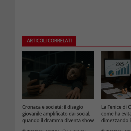
ARTICOLI CORRELATI
Cronaca e società: il disagio
La Fenice di 
giovanile amplificato dai social,
come ha evitat
quando il dramma diventa show
dimezzando i
Redazione VelvetMAG
5 Luglio 2026
Redazione Velv