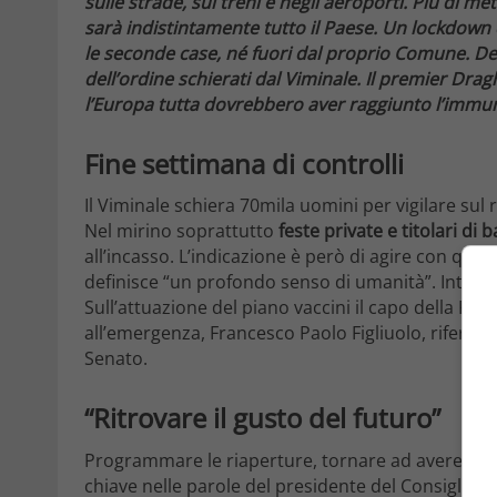
sulle strade, sui treni e negli aeroporti. Più di met
sarà indistintamente tutto il Paese. Un lockdown
le seconde case, né fuori dal proprio Comune. Deci
dell’ordine schierati dal Viminale. Il premier Dragh
l’Europa tutta dovrebbero aver raggiunto l’immun
Fine settimana di controlli
Il Viminale schiera 70mila uomini per vigilare sul
Nel mirino soprattutto
feste private e titolari di b
all’incasso. L’indicazione è però di agire con quell
definisce “un profondo senso di umanità”. Intanto
Sull’attuazione del piano vaccini il capo della Prot
all’emergenza, Francesco Paolo Figliuolo, riferira
Senato.
“Ritrovare il gusto del futuro”
Programmare le riaperture, tornare ad avere “gust
chiave nelle parole del presidente del Consiglio,
M