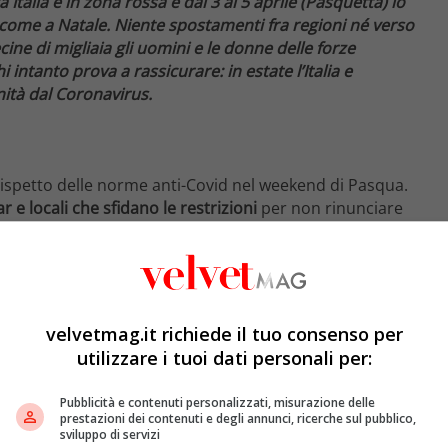
à Italia è in zona rossa e dal 3 al 5 aprile (Pasquetta) lo
 come a Natale. Niente spostamenti fra regioni né verso
ne di migliaia gli uomini e le donne delle forze
i intanto prova a rassicurare: in estate l’Italia e
ità dal Coronavirus.
 rispetto delle norme anti-Covid nel weekend di Pasqua.
ar e locali che sfidano le restrizioni
per non rinunciare
o che la ministra dell’Interno,
Luciana Lamorgese,
 il Lazio passa da oggi 30 marzo in zona arancione.
ezione civile, Fabrizio Curcio, e il commissario
nno alle commissioni riunite Affari sociali di Camera e
velvetmag.it richiede il tuo consenso per
utilizzare i tuoi dati personali per:
Pubblicità e contenuti personalizzati, misurazione delle
o del futuro”, immunità di gregge a luglio. Tre punti
prestazioni dei contenuti e degli annunci, ricerche sul pubblico,
sviluppo di servizi
ario Draghi
, che ieri 29 marzo ha incontrato le Regioni