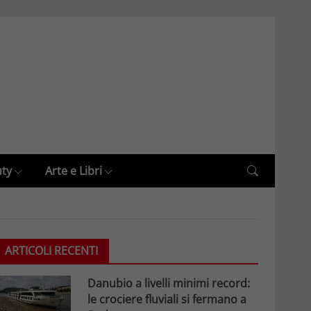
uty
Arte e Libri
ARTICOLI RECENTI
Danubio a livelli minimi record:
le crociere fluviali si fermano a