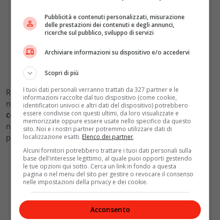
Pubblicità e contenuti personalizzati, misurazione
delle prestazioni dei contenuti e degli annunci,
ricerche sul pubblico, sviluppo di servizi
Archiviare informazioni su dispositivo e/o accedervi
Scopri di più
I tuoi dati personali verranno trattati da 327 partner e le
Ricordiamo che il successo di Aladdin è stato globale e
informazioni raccolte dal tuo dispositivo (come cookie,
non solo italiano.
Al momento l’incasso mondiale
identificatori univoci e altri dati del dispositivo) potrebbero
essere condivise con questi ultimi, da loro visualizzate e
complessivo ha superato gli 810 milioni di dollari.
Noi
memorizzate oppure essere usate nello specifico da questo
non vediamo l’ora di sapere se i personaggi del film
sito. Noi e i nostri partner potremmo utilizzare dati di
potranno avere un nuovo futuro anche al cinema.
localizzazione esatti.
Elenco dei partner
.
Alcuni fornitori potrebbero trattare i tuoi dati personali sulla
base dell'interesse legittimo, al quale puoi opporti gestendo
le tue opzioni qui sotto. Cerca un link in fondo a questa
pagina o nel menu del sito per gestire o revocare il consenso
nelle impostazioni della privacy e dei cookie.
Acconsento