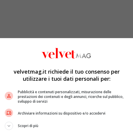
nante di musica e maestro del coro. Entrambi i suoi
adre, per lei, non fu un buon esempio. Purtroppo era
velvetmag.it richiede il tuo consenso per
alcuni dei suoi incontri con le amanti, avvennero
utilizzare i tuoi dati personali per:
itori, per questo motivo, finì per distruggersi e, dopo il
anza
. Non solo, ma iniziò addirittura ad esibirsi in
Pubblicità e contenuti personalizzati, misurazione delle
prestazioni dei contenuti e degli annunci, ricerche sul pubblico,
Jerry Doherty, un giovane ballerino di tip-tap.
sviluppo di servizi
incidente stradale, rimase gravemente ferita ad una
o sogno di diventare una ballerina professionista.
Archiviare informazioni su dispositivo e/o accedervi
Scopri di più