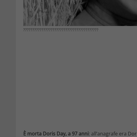
?????????????????????????????????????????
È morta Doris Day, a 97 anni
: all’anagrafe era Do