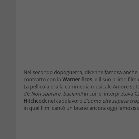
Nel secondo dopoguerra, divenne famosa anche co
contratto con la
Warner Bros
. e il suo primo film
La pellicola era la commedia musicale Amore sotto
c’è
Non sparare, baciami!
in cui lei interpretava
C
Hitchcock
nel capolavoro
L’uomo che sapeva tro
in quel film, cantò un brano ancora oggi famosis