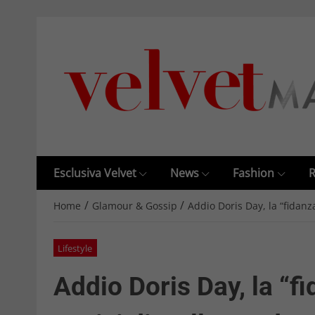
Esclusiva Velvet
News
Fashion
R
/
/
Home
Glamour & Gossip
Addio Doris Day, la “fidanz
Lifestyle
Addio Doris Day, la “f