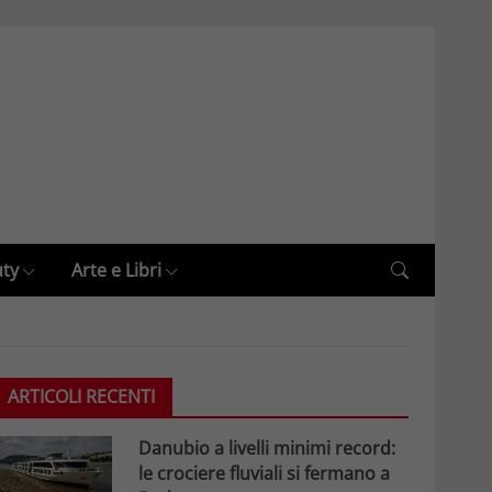
uty
Arte e Libri
ARTICOLI RECENTI
Danubio a livelli minimi record:
le crociere fluviali si fermano a