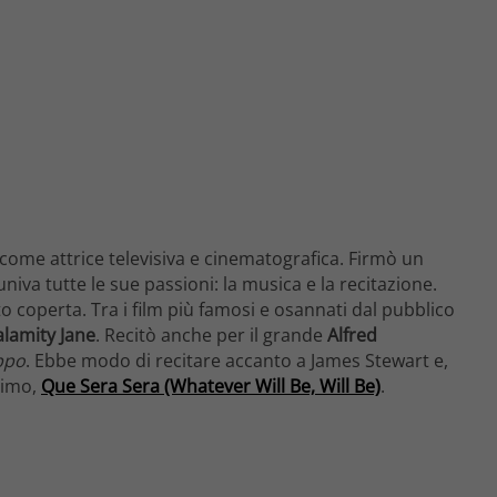
me attrice televisiva e cinematografica. Firmò un
 univa tutte le sue passioni: la musica e la recitazione.
 coperta. Tra i film più famosi e osannati dal pubblico
alamity Jane
. Recitò anche per il grande
Alfred
ppo
. Ebbe modo di recitare accanto a James Stewart e,
simo,
Que Sera Sera (Whatever Will Be, Will Be)
.