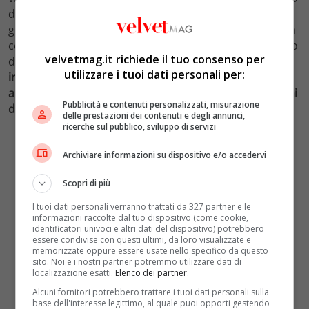
della maison Valentino è sempre stato una lezione di
grazia. Non sente il bisogno di cancellare il passato, ma
costruisce su quelle fondamenta dando vita a un futuro
velvetmag.it richiede il tuo consenso per
del brand più forte e più coraggioso.
La sua visione
utilizzare i tuoi dati personali per:
inclusiva è evidenziata dal modo in cui onora gli
artigiani del suo atelier e condivide i momenti più intimi
Pubblicità e contenuti personalizzati, misurazione
dopo gli eventi couture.
E poi…è un grande ballerino!
delle prestazioni dei contenuti e degli annunci,
ricerche sul pubblico, sviluppo di servizi
Archiviare informazioni su dispositivo e/o accedervi
Scopri di più
I tuoi dati personali verranno trattati da 327 partner e le
informazioni raccolte dal tuo dispositivo (come cookie,
identificatori univoci e altri dati del dispositivo) potrebbero
essere condivise con questi ultimi, da loro visualizzate e
memorizzate oppure essere usate nello specifico da questo
sito. Noi e i nostri partner potremmo utilizzare dati di
localizzazione esatti.
Elenco dei partner
.
Alcuni fornitori potrebbero trattare i tuoi dati personali sulla
base dell'interesse legittimo, al quale puoi opporti gestendo