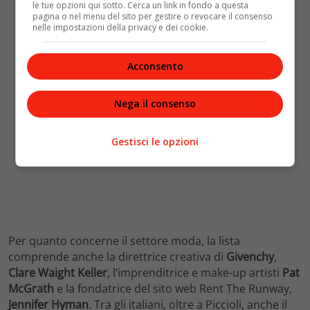
le tue opzioni qui sotto. Cerca un link in fondo a questa
pagina o nel menu del sito per gestire o revocare il consenso
nelle impostazioni della privacy e dei cookie.
Acconsento
Nega il consenso
Gestisci le opzioni
Per quanto concerne il settore moda, la lista
comprende anche la direttrice creativa di
Givenchy
,
Clare Waight Keller
, l’imprenditrice e make-up artisti
Pat
McGrath
e la fondatrice del sito web Rent The Runway,
Jennifer Hyman
. Tra gli italiani, oltre a Piccioli, anche il