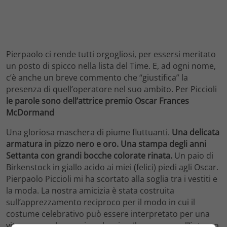
Pierpaolo ci rende tutti orgogliosi, per essersi meritato
un posto di spicco nella lista del Time. E, ad ogni nome,
c’è anche un breve commento che “giustifica” la
presenza di quell’operatore nel suo ambito. Per Piccioli
le parole sono dell’attrice premio Oscar Frances
McDormand
Una gloriosa maschera di piume fluttuanti.
Una delicata
armatura in pizzo nero e oro. Una stampa degli anni
Settanta con grandi bocche colorate rinata.
Un paio di
Birkenstock in giallo acido ai miei (felici) piedi agli Oscar.
Pierpaolo Piccioli mi ha scortato alla soglia tra i vestiti e
la moda. La nostra amicizia è stata costruita
sull’apprezzamento reciproco per il modo in cui il
costume celebrativo può essere interpretato per una
vita umano che respira, che vive. Il suo segno all’interno