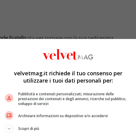
nde Fratello
sta per tornare con la sua sedicesima
uovo al timone della conduzione che si prospetta
Malgioglio e Iva Zanicchi
. Dopo le foto di rito prima
i sono concessi agli obiettivi dei fotografi, la
D’Urs
o ha
velvetmag.it richiede il tuo consenso per
utilizzare i tuoi dati personali per:
Pubblicità e contenuti personalizzati, misurazione delle
prestazioni dei contenuti e degli annunci, ricerche sul pubblico,
sviluppo di servizi
Archiviare informazioni su dispositivo e/o accedervi
Scopri di più