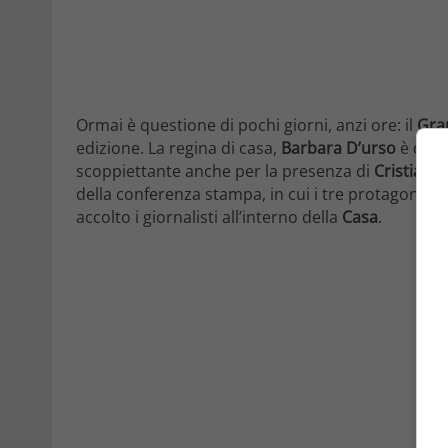
Ormai è questione di pochi giorni, anzi ore: il
Gra
edizione. La regina di casa,
Barbara D’urso
è di n
scoppiettante anche per la presenza di
Cristiano 
della conferenza stampa, in cui i tre protagonisti s
accolto i giornalisti all’interno della
Casa
.