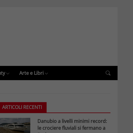
uty
Arte e Libri
ARTICOLI RECENTI
Danubio a livelli minimi record:
le crociere fluviali si fermano a