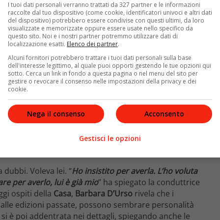
I tuoi dati personali verranno trattati da 327 partner e le informazioni
raccolte dal tuo dispositivo (come cookie, identificatori univoci e altri dati
del dispositivo) potrebbero essere condivise con questi ultimi, da loro
visualizzate e memorizzate oppure essere usate nello specifico da
questo sito. Noi e i nostri partner potremmo utilizzare dati di
localizzazione esatti.
Elenco dei partner
.
Alcuni fornitori potrebbero trattare i tuoi dati personali sulla base
dell'interesse legittimo, al quale puoi opporti gestendo le tue opzioni qui
sotto. Cerca un link in fondo a questa pagina o nel menu del sito per
gestire o revocare il consenso nelle impostazioni della privacy e dei
cookie.
Nega il consenso
Acconsento
Gestisci le opzioni
dubbi. Voleva lei. “
Ho insistito per averla. L’ho voluta
e per averlo, lui è già mio
” ha spiegato la conduttrice
gi ospiti della
Casa
,
Barbara D’Urso
rivela che i
o alle edizioni passate, possono sembrare personalità
i è poi addentrata nei dettagli, spiegando anche le