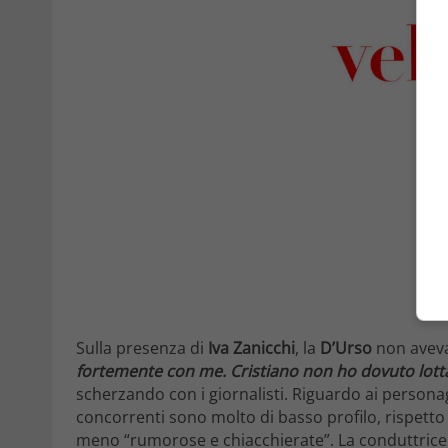
Sulla presenza di
Iva Zanicchi
, la
D’Urso
non aveva 
fortemente con me. Cristiano non ho dovuto lottar
scherzando con i giornalisti. Riguardo ai personag
concorrenti sono molto di basso profilo, rispett
meno “rumorose e chiacchierate”. La conduttrice s