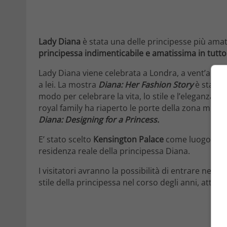
Lady Diana
è stata una delle principesse più amate
principessa indimenticabile e amatissima in tutto
Lady Diana viene celebrata a Londra, a vent’anni
a lei. La mostra
Diana: Her Fashion Story
è stata i
modo per celebrare la vita, lo stile e l’eleganza de
royal family ha riaperto le porte della zona muse
Diana: Designing for a Princess.
E’ stato scelto
Kensington Palace
come luogo per a
residenza reale della principessa Diana.
I visitatori avranno la possibilità di entrare nel 
stile della principessa nel corso degli anni, attra