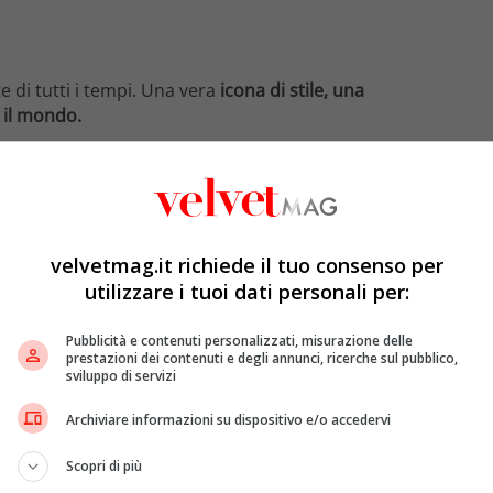
 di tutti i tempi. Una vera
icona di stile, una
 il mondo.
 dalla sua morte, con una mostra interamente dedicata
naugurata il 17 febbraio 2017 a
Kensington Palace.
Un
lla
“principessa del popolo”
. Dato il grande successo la
ale di
Kensington Palace
per accogliere i visitatori di
velvetmag.it richiede il tuo consenso per
utilizzare i tuoi dati personali per:
llestire la mostra, in quanto fu per 15 anni la
Pubblicità e contenuti personalizzati, misurazione delle
prestazioni dei contenuti e degli annunci, ricerche sul pubblico,
guardaroba di
Lady D
, ripercorrendo l’evoluzione dello
sviluppo di servizi
verso delle sezioni create apposta.
Archiviare informazioni su dispositivo e/o accedervi
Scopri di più