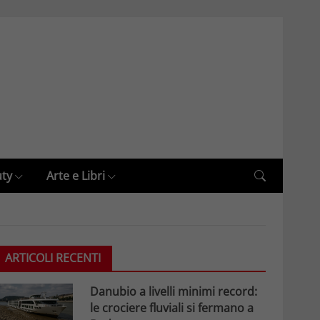
uty
Arte e Libri
ARTICOLI RECENTI
Danubio a livelli minimi record:
le crociere fluviali si fermano a