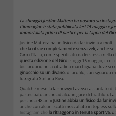
La showgirl Justine Mattera ha postato su Instagra
L’immagine è stata pubblicata ieri 15 maggio e Jus
immortalata prima di partire per la tappa del Giro 
Justine Mattera ha un fisico da far invidia a molti.
che la ritrae completamente senza veli
, anche se 
Giro d’Italia, come specificato da lei stessa nella
questa edizione del Giro
e, oggi 16 maggio, in oc
bici proprio nella cittadina marchigiana dove si c
ginocchio su un divano
, di profilo, con sguardo m
fotografo Stefano Riva.
Qualche mese fa la showgirl aveva raccontato di
partecipato anche ad alcune gare di triathlon. La 
perché a 48 anni
Justine abbia un fisico da far i
anche con alcuni scatti mozzafiato in topless sulle
Instagram che
la ritraggono in tenuta sportiva
, d