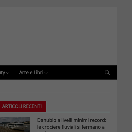
uty
Arte e Libri
ARTICOLI RECENTI
Danubio a livelli minimi record:
le crociere fluviali si fermano a