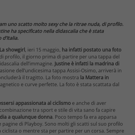
m uno scatto molto sexy che la ritrae nuda, di profilo.
tine ha specificato nella didascalia che è stata
d’Italia.
La showgirl
, ieri 15 maggio,
ha infatti postato una foto
di profilo, il giorno prima di partire per una tappa del
 didascalia dell’immagine.
Justine è infatti la madrina di
casione dell’undicesima tappa Assisi-Osimo, arriverà in
oncluderà il tragitto. La foto mostra
la Mattera in
agnetico e curve perfette. La foto è stata scattata dal
essersi appassionata al ciclismo
e anche di aver
combinazione tra sport e stile di vita sano fa capire
nvidia a qualunque donna
. Poco tempo fa era apparsa
 pagine di Playboy. Sono molti gli scatti sul suo profilo
a ciclista o mentre sta per partire per un corsa. Sempre