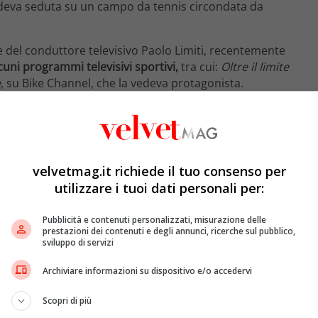
vedeva seduta su un campo da tennis circondata da
 del conduttore televisivo Paolo Limiti, recentemente
cuni programmi televisivi sportivi,
tra cui:
Oltre il limite
e
, su Bike Channel, che la vedeva protagonista.
velvetmag.it richiede il tuo consenso per
utilizzare i tuoi dati personali per:
Pubblicità e contenuti personalizzati, misurazione delle
prestazioni dei contenuti e degli annunci, ricerche sul pubblico,
sviluppo di servizi
Archiviare informazioni su dispositivo e/o accedervi
Scopri di più