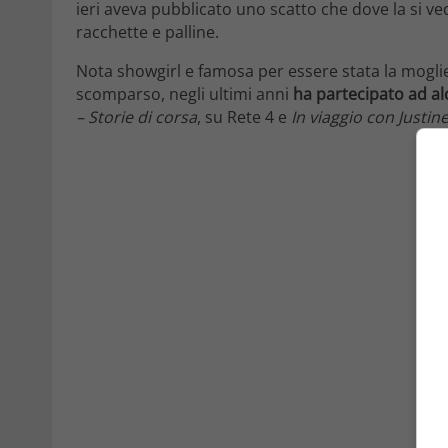
ieri aveva pubblicato uno scatto che dove la si 
racchette e palline.
Nota showgirl e famosa per essere stata la moglie
scomparso, negli ultimi anni
ha partecipato ad al
– Storie di corsa
, su Rete 4 e
In viaggio con Justin