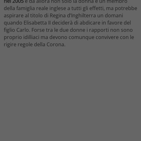
nel 2005
e da allora non solo la donna è un membro
della famiglia reale inglese a tutti gli effetti, ma potrebbe
aspirare al titolo di Regina d’Inghilterra un domani
quando Elisabetta II deciderà di abdicare in favore del
figlio Carlo. Forse tra le due donne i rapporti non sono
proprio idilliaci ma devono comunque convivere con le
rigire regole della Corona.