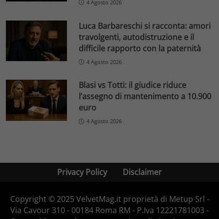
4 Agosto 2026
Luca Barbareschi si racconta: amori
travolgenti, autodistruzione e il
difficile rapporto con la paternità
4 Agosto 2026
Blasi vs Totti: il giudice riduce
l’assegno di mantenimento a 10.900
euro
4 Agosto 2026
Privacy Policy
Disclaimer
Copyright © 2025 VelvetMag.it proprietà di Metup Srl -
Via Cavour 310 - 00184 Roma RM - P.Iva 12221781003 -