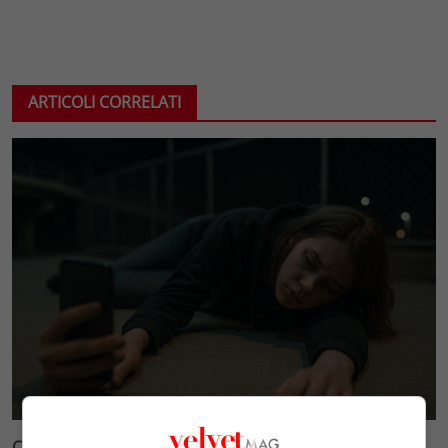
ARTICOLI CORRELATI
Cronaca e società: il disagio giovanile amplificato dai