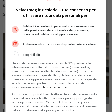
social, quando il dramma diventa show
velvetmag.it richiede il tuo consenso per
Redazione VelvetMAG
5 Luglio 2026
utilizzare i tuoi dati personali per:
Leggi di più
Pubblicità e contenuti personalizzati, misurazione
delle prestazioni dei contenuti e degli annunci,
ricerche sul pubblico, sviluppo di servizi
Archiviare informazioni su dispositivo e/o accedervi
Scopri di più
I tuoi dati personali verranno trattati da 327 partner e le
informazioni raccolte dal tuo dispositivo (come cookie,
identificatori univoci e altri dati del dispositivo) potrebbero
essere condivise con questi ultimi, da loro visualizzate e
memorizzate oppure essere usate nello specifico da questo
sito. Noi e i nostri partner potremmo utilizzare dati di
localizzazione esatti.
Elenco dei partner
.
Alcuni fornitori potrebbero trattare i tuoi dati personali sulla
base dell'interesse legittimo, al quale puoi opporti gestendo
le tue opzioni qui sotto. Cerca un link in fondo a questa
pagina o nel menu del sito per gestire o revocare il consenso
La Fenice di Chiara Ferragni: come ha evitato il crollo
nelle impostazioni della privacy e dei cookie.