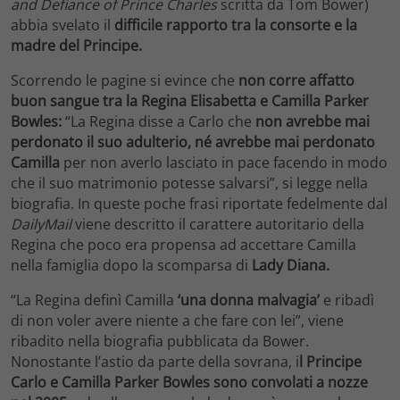
and Defiance of Prince Charles
scritta da Tom Bower)
abbia svelato il
difficile rapporto tra la consorte e la
madre del Principe.
Scorrendo le pagine si evince che
non corre affatto
buon sangue tra la Regina Elisabetta e Camilla Parker
Bowles:
“La Regina disse a Carlo che
non avrebbe mai
perdonato il suo adulterio, né avrebbe mai perdonato
Camilla
per non averlo lasciato in pace facendo in modo
che il suo matrimonio potesse salvarsi”, si legge nella
biografia. In queste poche frasi riportate fedelmente dal
DailyMail
viene descritto il carattere autoritario della
Regina che poco era propensa ad accettare Camilla
nella famiglia dopo la scomparsa di
Lady Diana.
“La Regina definì Camilla
‘una donna malvagia’
e ribadì
di non voler avere niente a che fare con lei”, viene
ribadito nella biografia pubblicata da Bower.
Nonostante l’astio da parte della sovrana, i
l Principe
Carlo e Camilla Parker Bowles sono convolati a nozze